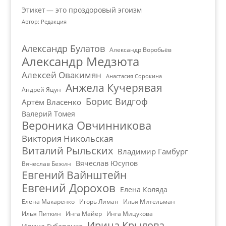
Этикет — это проздоровый эгоизм
Автор: Редакция
Александр Булатов
Александр Воробьёв
Александр Медзюта
Алексей Овакимян
Анастасия Сорокина
Анжела Кучерявая
Андрей Яцун
Борис Видгоф
Артём Власенко
Валерий Томея
Вероника Овчинникова
Виктория Никольская
Виталий Рыльских
Владимир Гамбург
Вячеслав Юсупов
Вячеслав Бежин
Евгений Вайнштейн
Евгений Дорохов
Елена Коляда
Елена Макаренко
Игорь Лиман
Илья Мительман
Илья Питкин
Инга Майер
Инга Мицукова
Ирина Крылова