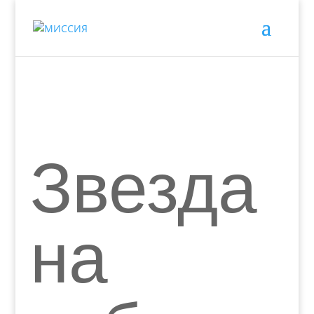
Звезда
на