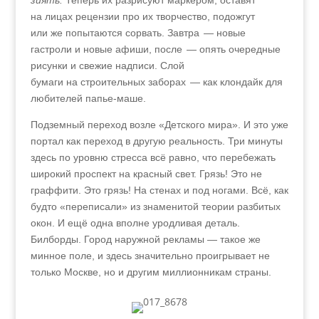
зиять.
Теперь их разрисуют маркером, оставят
на лицах рецензии про их творчество, подожгут
или же попытаются сорвать. Завтра — новые
гастроли и новые афиши, после — опять очередные
рисунки и свежие надписи. Слой
бумаги на строительных заборах — как клондайк для
любителей папье-маше.
Подземный переход возле «Детского мира». И это уже
портал как переход в другую реальность. Три минуты
здесь по уровню стресса всё равно, что перебежать
широкий проспект на красный свет. Грязь! Это не
граффити. Это грязь! На стенах и под ногами. Всё, как
будто «переписали» из знаменитой теории разбитых
окон. И ещё одна вполне уродливая деталь.
Билборды. Город наружной рекламы — такое же
минное поле, и здесь значительно проигрывает не
только Москве, но и другим миллионникам страны.