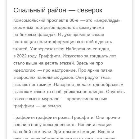
Спальный район — северок
Комсомольский проспект в 80‑е — это «анфилады»
огромных портретов идеологов коммунизма
на боковых фасадах. В духе времени самая
настоящая политинформация высотой в девять
этажей. Университетская Набережная сегодня,
в 2022 году. Граффити. Искусство за тридцать лет
стало выше на десять этажей. Здесь не про
идеологию — про настроение. Про яркие пятна
в зарослях панельных домов. Они радуют глаз,
вселяют оптимизм. Наверное, делают однообразным
высоткам какое-то своё, уникальное «лицо». Опустить
глаза с высот муралов — профессиональных
граффити — на землю.
Граффити граффити рознь. Граффити. Они прочно
вошли в нашу повседневность. Вошли и эмоции
за собой потянули. Зрительские эмоции. Все они
разные, если абстрагироваться от того, что права