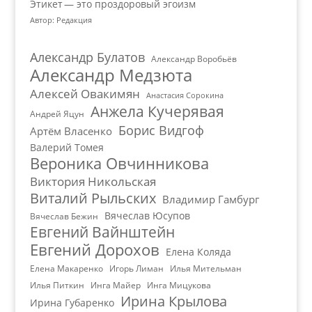
Этикет — это проздоровый эгоизм
Автор: Редакция
Александр Булатов
Александр Воробьёв
Александр Медзюта
Алексей Овакимян
Анастасия Сорокина
Анжела Кучерявая
Андрей Яцун
Борис Видгоф
Артём Власенко
Валерий Томея
Вероника Овчинникова
Виктория Никольская
Виталий Рыльских
Владимир Гамбург
Вячеслав Юсупов
Вячеслав Бежин
Евгений Вайнштейн
Евгений Дорохов
Елена Коляда
Елена Макаренко
Игорь Лиман
Илья Мительман
Илья Питкин
Инга Майер
Инга Мицукова
Ирина Крылова
Ирина Губаренко