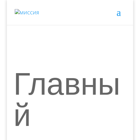
Главны
й