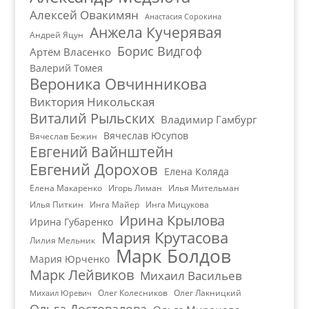
Алексей Овакимян
Анастасия Сорокина
Анжела Кучерявая
Андрей Яцун
Борис Видгоф
Артём Власенко
Валерий Томея
Вероника Овчинникова
Виктория Никольская
Виталий Рыльских
Владимир Гамбург
Вячеслав Юсупов
Вячеслав Бежин
Евгений Вайнштейн
Евгений Дорохов
Елена Коляда
Елена Макаренко
Игорь Лиман
Илья Мительман
Илья Питкин
Инга Майер
Инга Мицукова
Ирина Крылова
Ирина Губаренко
Мария Крутасова
Лилия Мельник
Марк Болдов
Мария Юрченко
Марк Лейвиков
Михаил Васильев
Олег Колесников
Олег Лакницкий
Михаил Юревич