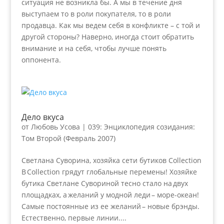
ситуация не возникла бы. А мы в течение дня
выступаем то в роли покупателя, то в роли
продавца. Как мы ведем себя в конфликте – с той и
другой стороны? Наверно, иногда стоит обратить
внимание и на себя, чтобы лучше понять
оппонента.
Дело вкуса
от
Любовь Усова
|
039: Энциклопедия созидания:
Том Второй (Февраль 2007)
Светлана Суворина, хозяйка сети бутиков Cоllection
В Cоllection грядут глобальные перемены! Хозяйке
бутика Светлане Сувориной тесно стало на двух
площадках, а желаний у модной леди – море-океан!
Самые постоянные из ее желаний – новые брэнды.
Естественно, первые линии....