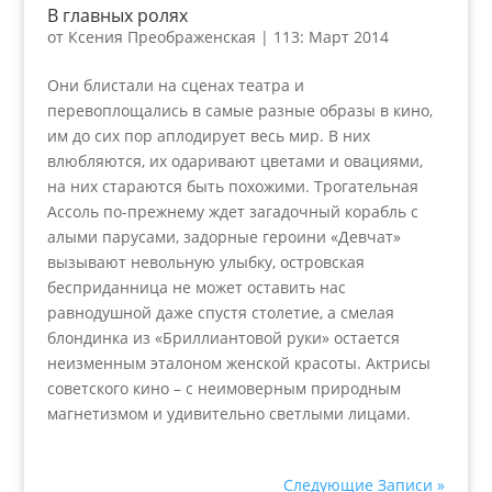
В главных ролях
от
Ксения Преображенская
|
113: Март 2014
Они блистали на сценах театра и
перевоплощались в самые разные образы в кино,
им до сих пор аплодирует весь мир. В них
влюбляются, их одаривают цветами и овациями,
на них стараются быть похожими. Трогательная
Ассоль по-прежнему ждет загадочный корабль с
алыми парусами, задорные героини «Девчат»
вызывают невольную улыбку, островская
бесприданница не может оставить нас
равнодушной даже спустя столетие, а смелая
блондинка из «Бриллиантовой руки» остается
неизменным эталоном женской красоты. Актрисы
советского кино – с неимоверным природным
магнетизмом и удивительно светлыми лицами.
Следующие Записи »