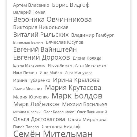
Борис Видгоф
Артём Власенко
Валерий Томея
Вероника Овчинникова
Виктория Никольская
Виталий Рыльских
Владимир Гамбург
Вячеслав Юсупов
Вячеслав Бежин
Евгений Вайнштейн
Евгений Дорохов
Елена Коляда
Елена Макаренко
Игорь Лиман
Илья Мительман
Илья Питкин
Инга Майер
Инга Мицукова
Ирина Крылова
Ирина Губаренко
Мария Крутасова
Лилия Мельник
Марк Болдов
Мария Юрченко
Марк Лейвиков
Михаил Васильев
Олег Колесников
Олег Лакницкий
Михаил Юревич
Ольга Достовалова
Ольга Миронова
Светлана Видгоф
Павел Павлов
Семён Мительман