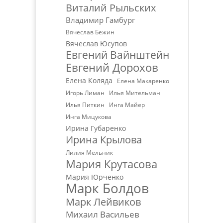
Виталий Рыльских
Владимир Гамбург
Вячеслав Бежин
Вячеслав Юсупов
Евгений Вайнштейн
Евгений Дорохов
Елена Коляда
Елена Макаренко
Игорь Лиман
Илья Мительман
Илья Питкин
Инга Майер
Инга Мицукова
Ирина Губаренко
Ирина Крылова
Лилия Мельник
Мария Крутасова
Мария Юрченко
Марк Болдов
Марк Лейвиков
Михаил Васильев