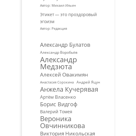
Автор: Михаил Ильин
Этикет — это проздоровый
эгоизм
Автор: Редакция
Александр Булатов
Александр Воробьёв
Александр
Медзюта
Алексей Овакимян
Андрей Яцун
Анастасия Сорокина
Анжела Кучерявая
Артём Власенко
Борис Видгоф
Валерий Томея
Вероника
Овчинникова
Виктория Никольская