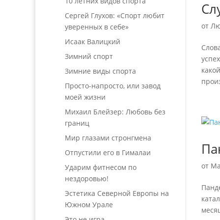
10 летних видов спорта
Сл
Сергей Глухов: «Спорт любит
от
Лю
уверенных в себе»
Исаак Валицкий
Слова
Зимний спорт
успех
како
Зимние виды спорта
прои
Просто-напросто, или завод
моей жизни
Михаил Блейзер: Любовь без
границ
Мир глазами стронгмена
Па
Отпустили его в Гималаи
от
Ма
Ударим фитнесом по
нездоровью!
Панде
Эстетика Северной Европы на
ката
Южном Урале
месяц
Это не игра