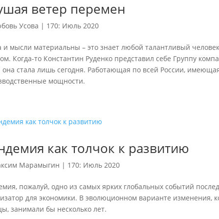
ушая ветер перемен
бовь Усова
|
170: Июль 2020
 и мысли материальны – это знает любой талантливый человек. 
ом. Когда-то Константин Руденко представил себе Группу компа
й она стала лишь сегодня. Работающая по всей России, имеюща
зводственные мощности.
ндемия как толчок к развитию
ксим Марамыгин
|
170: Июль 2020
мия, пожалуй, одно из самых ярких глобальных событий послед
лизатор для экономики. В эволюционном варианте изменения, к
ы, занимали бы несколько лет.