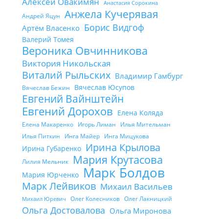
Алексей Овакимян
Анастасия Сорокина
Анжела Кучерявая
Андрей Яцун
Борис Видгоф
Артём Власенко
Валерий Томея
Вероника Овчинникова
Виктория Никольская
Виталий Рыльских
Владимир Гамбург
Вячеслав Юсупов
Вячеслав Бежин
Евгений Вайнштейн
Евгений Дорохов
Елена Коляда
Елена Макаренко
Игорь Лиман
Илья Мительман
Илья Питкин
Инга Майер
Инга Мицукова
Ирина Крылова
Ирина Губаренко
Мария Крутасова
Лилия Мельник
Марк Болдов
Мария Юрченко
Марк Лейвиков
Михаил Васильев
Олег Колесников
Олег Лакницкий
Михаил Юревич
Ольга Достовалова
Ольга Миронова