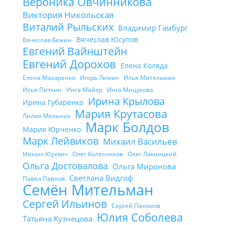
Вероника Овчинникова
Виктория Никольская
Виталий Рыльских
Владимир Гамбург
Вячеслав Юсупов
Вячеслав Бежин
Евгений Вайнштейн
Евгений Дорохов
Елена Коляда
Елена Макаренко
Игорь Лиман
Илья Мительман
Илья Питкин
Инга Майер
Инга Мицукова
Ирина Крылова
Ирина Губаренко
Мария Крутасова
Лилия Мельник
Марк Болдов
Мария Юрченко
Марк Лейвиков
Михаил Васильев
Олег Колесников
Олег Лакницкий
Михаил Юревич
Ольга Достовалова
Ольга Миронова
Светлана Видгоф
Павел Павлов
Семён Мительман
Сергей Ильинов
Сергей Пахомов
Юлия Соболева
Татьяна Кузнецова