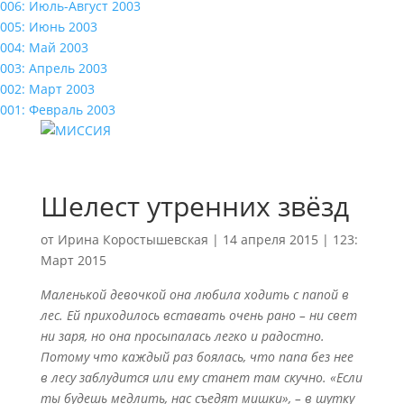
006: Июль-Август 2003
005: Июнь 2003
004: Май 2003
003: Апрель 2003
002: Март 2003
001: Февраль 2003
Шелест утренних звёзд
от
Ирина Коростышевская
|
14 апреля 2015
|
123:
Март 2015
Маленькой девочкой она любила ходить с папой в
лес. Ей приходилось вставать очень рано – ни свет
ни заря, но она просыпалась легко и радостно.
Потому что каждый раз боялась, что папа без нее
в лесу заблудится или ему станет там скучно. «Если
ты будешь медлить, нас съедят мишки», – в шутку