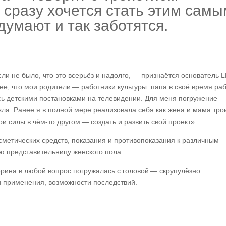
 сразу хочется стать этим сам
 думают и так заботятся.
ли не было, что это всерьёз и надолго, — признаётся основатель L
ее, что мои родители — работники культуры: папа в своё время ра
ь детскими постановками на телевидении. Для меня погружение
кла. Ранее я в полной мере реализовала себя как жена и мама тро
ои силы в чём-то другом
—
создать и развить свой проект».
сметических средств, показания и противопоказания к различным
ю представительницу женского пола.
ерина в любой вопрос погружалась с головой — скрупулёзно
и применения, возможности последствий.