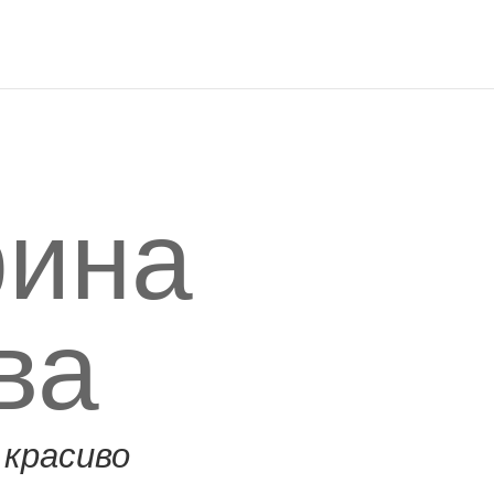
рина
ва
 красиво