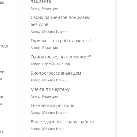
пациента
ак
Автор: Редакция
Своих пациентов понимаем
без слов
о
Автор: Михаил Ильин
Туризм — это работа мечты!
хода
Автор: Редакция
Одинаковые, но непохожие?
Автор: Сергей Смирнов
али
Биопрогрессивный дом
не
Автор: Михаил Ильин
Мечта по чертежу
Автор: Редакция
ние
ко
Технологии роскоши
Автор: Михаил Ильин
Ваше здоровье – наша забота
Автор: Михаил Ильин
ть