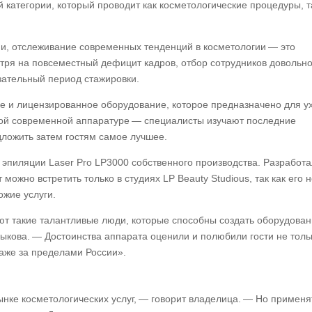
й категории, который проводит как косметологические процедуры, т
и, отслеживание современных тенденций в косметологии — это
отря на повсеместный дефицит кадров, отбор сотрудников довольн
язательный период стажировки.
е и лицензированное оборудование, которое предназначено для у
амой современной аппаратуре — специалисты изучают последние
дложить затем гостям самое лучшее.
эпиляции Laser Pro LP3000 собственного производства. Разработ
можно встретить только в студиях LP Beauty Studious, так как его 
ожие услуги.
ют такие талантливые люди, которые способны создать оборудова
лыкова.
—
Достоинства аппарата оценили и полюбили гости не толь
даже за пределами России».
нке косметологических услуг,
—
говорит владелица. — Но применя