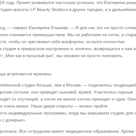
18 году. Проект развивался настолько успешно, что Екатерина реш
студии красоты LP Beauty Studious в других городах, а в дальнейше
д, — говорит Екатерина Елыкова. — И для нас это не просто слова
ьтате становится преимуществом. Мы не работаем на поток, а стар
стя, чтобы он чувствовал себя комфортно, остался полностью
з студии в прекрасном настроении и, конечно, возвращался к нам 
ет: „Мне как в прошлый раз“, мы сможем не просто повторить,
чаще встречаются мужчины.
лябинской студии больше, чем в Москве, — поделились тенденцие
рогим гостьям: они приводят сыновей, мужей. Участились парные
одят со спутницей, а после не менее охотно приходят и одни. Они
это очень важно. Наши двери открыты — можно прийти
 есть индивидуальные программы, когда мы закрываем студию для 
 с дочерью».
рсонала. Все сотрудники имеют медицинское образование. Кроме т