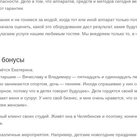
опасности. Дело в том, что аппаратов, средств и методов сегодня в
т гарантии.
ии и не гонимся за модой, когда тот или иной аппарат только-тол
начала оценить, какой это оборудование даст результат, какие буду
длагаем услуги нашим любимым гостям. Мы внедряем только то, в 
 бонусы
ётся Екатерина.
Старшим — Вячеславу и Владимиру — пятнадцать и одиннадцать ле
о занимаются спортом, дочь — пением. Иногда спрашиваю у них с
ерное, потому что в детях говорит будущее». Дети гордятся своей 
ет меня и супруг. У него свой бизнес, и мне очень нравится, что о
лее женским».
ый клиент своих студий. Живёт она в Челябинске и поэтому, конеч
е.
т различные мероприятия. Например, детские новогодние праздник