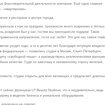
тью благотворительной деятельности компании. Ещё одна славная
 — «квартирники».
етие в ресторане в центре города.
приехали к нам на праздник, произнесли много искренних и тёплых
нь рождения был у нас, гостям мы преподнесли подарки. Такие
равильном направлении, гости нас любят. Это для нас самое глав
звитие уходят годы, а то и десятки лет. Благодаря интуиции владел
 в федеральную — появились студии в Москве, Санкт-Петербурге.
нципу «свободной ниши», а руководствуясь аналитическими данным
обном качестве. Судя по ажиотажу и неизменному спросу жителей,
егмента, студии открыты для всех желающих и предлагают доволь
 сейчас франшиза LP Beauty Studious, что и неудивительно, ведь
ержку в ведении бизнеса и уникальное оборудование.
 владелица не говорит.