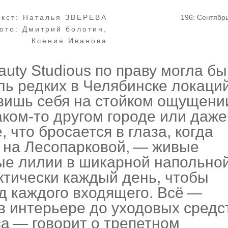
екст: Наталья ЗВЕРЕВА
196: Сентябр
ото: Дмитрий болотин,
Ксения Иванова
uty Studious по праву могла бы
ль редких в Челябинске локаций
вишь себя на стойком ощущени
аком-то другом городе или даже
, что бросается в глаза, когда
 на Лесопарковой, — живые
ые лилии в шикарной напольно
актически каждый день, чтобы
д каждого входящего. Всё —
 в интерьере до уходовых средс
са — говорит о трепетном