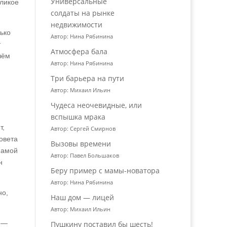
Универсальные
еликое
солдаты на рынке
недвижимости
ько
Автор: Нина Рябинина
т
Атмосфера бала
чём
Автор: Нина Рябинина
Три барьера на пути
Автор: Михаил Ильин
Чудеса неочевидные, или
вспышка мрака
т,
Автор: Сергей Смирнов
овета
Вызовы времени
мамой
Автор: Павел Большаков
н
Беру пример с мамы-новатора
Автор: Нина Рябинина
но,
Наш дом — лицей
Автор: Михаил Ильин
и —
Пушкину поставил бы шесть!