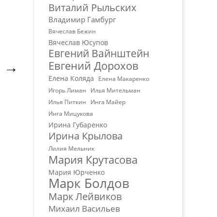
Виталий Рыльских
Владимир Гамбург
Вячеслав Бежин
Вячеслав Юсупов
Евгений Вайнштейн
Евгений Дорохов
→
Елена Коляда
Елена Макаренко
Игорь Лиман
Илья Мительман
Илья Питкин
Инга Майер
Инга Мицукова
Ирина Губаренко
Ирина Крылова
Лилия Мельник
Мария Крутасова
Мария Юрченко
Марк Болдов
Марк Лейвиков
Михаил Васильев