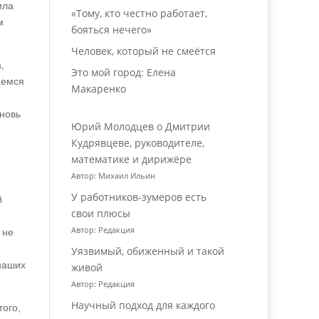
ила
«Тому, кто честно работает,
м
бояться нечего»
Человек, который не смеётся
,
Это мой город: Елена
аемся
Макаренко
вновь
Юрий Молодцев о Дмитрии
Кудрявцеве, руководителе,
математике и дирижёре
Автор: Михаил Ильин
У работников‑зумеров есть
й
свои плюсы
Автор: Редакция
 не
Уязвимый, обиженный и такой
наших
живой
Автор: Редакция
Научный подход для каждого
ого,