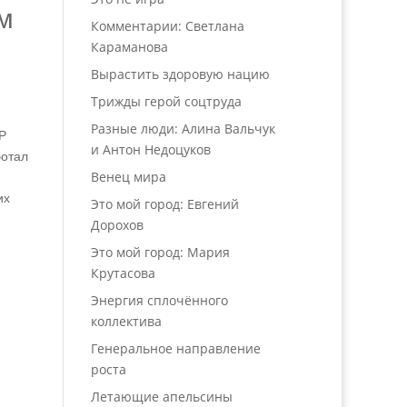
ым
Комментарии: Светлана
Караманова
Вырастить здоровую нацию
Трижды герой соцтруда
Разные люди: Алина Вальчук
P
и Антон Недоцуков
ботал
Венец мира
их
Это мой город: Евгений
Дорохов
Это мой город: Мария
Крутасова
Энергия сплочённого
коллектива
Генеральное направление
роста
Летающие апельсины