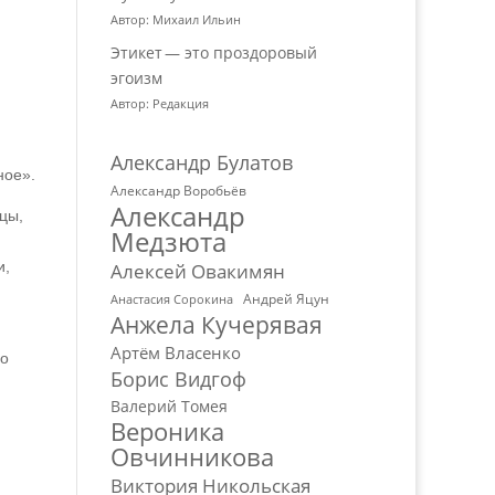
Автор: Михаил Ильин
Этикет — это проздоровый
эгоизм
Автор: Редакция
Александр Булатов
ное».
Александр Воробьёв
Александр
ицы,
Медзюта
и,
Алексей Овакимян
Андрей Яцун
Анастасия Сорокина
Анжела Кучерявая
Артём Власенко
но
Борис Видгоф
Валерий Томея
Вероника
Овчинникова
Виктория Никольская