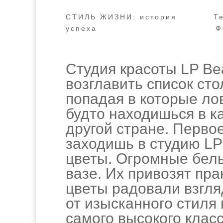
СТИЛЬ ЖИЗНИ: история
Т
успеха
Ф
Студия красоты LP Bea
возглавить список сто
попадая в которые ло
будто находишься в к
другой стране. Первое
заходишь в студию LP
цветы. Огромные бел
вазе. Их привозят пр
цветы радовали взгля
от изысканного стиля
самого высокого клас