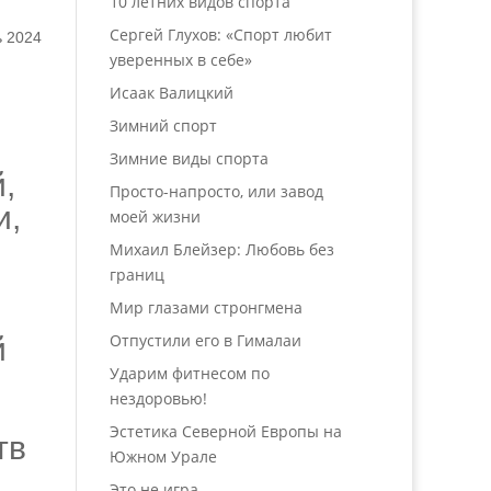
10 летних видов спорта
Сергей Глухов: «Спорт любит
ь 2024
уверенных в себе»
Исаак Валицкий
Зимний спорт
Зимние виды спорта
,
Просто-напросто, или завод
и,
моей жизни
Михаил Блейзер: Любовь без
границ
Мир глазами стронгмена
Отпустили его в Гималаи
й
Ударим фитнесом по
нездоровью!
Эстетика Северной Европы на
тв
Южном Урале
Это не игра