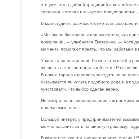
это уже стало доброй традицией и важной час
традиция, которая пользуется популярностью,
В мае студия с размахом отметила своё шестил
«Мы очень благодарны нашим гостям, что они 
пожеланий, — улыбается Екатерина. — Хотя де
моменты помогают понять, что мы работаем в п
У кого-то на построение бизнес-стратегий и ра
за шесть лет из региональной сети LP выросли
В новые города старались заходить не по при
оказывается ли услуга подобного рода и в под
чувствовали, что выбор сделан верно.
Несмотря на позиционирование как премиум-с
приемлемые цены.
Большой интерес у предпринимателей вызывает
можно рассчитывать на широкую рекламу, подд
В каком следующем городе появится студия LP,