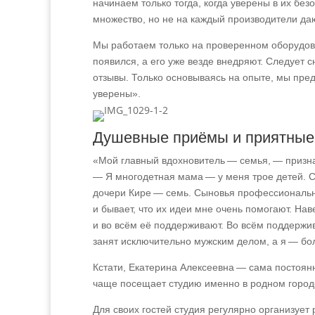
начинаем только тогда, когда уверены в их без
множество, но не на каждый производители даю
Мы работаем только на проверенном оборудован
появился, а его уже везде внедряют. Следует с
отзывы. Только основываясь на опыте, мы пре
уверены».
Душевные приёмы и приятные
«Мой главный вдохновитель — семья, — призна
— Я многодетная мама — у меня трое детей. 
дочери Кире — семь. Сыновья профессиональн
и бывает, что их идеи мне очень помогают. Нав
и во всём её поддерживают. Во всём поддержива
занят исключительно мужским делом, а я — бо
Кстати, Екатерина Алексеевна
—
сама постоянн
чаще посещает студию именно в родном город
Для своих гостей студия регулярно организуе