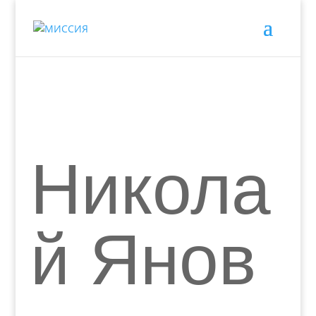
Никола
й Янов