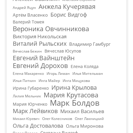
Анжела Кучерявая
Андрей Яцун
Борис Видгоф
Артём Власенко
Валерий Томея
Вероника Овчинникова
Виктория Никольская
Виталий Рыльских
Владимир Гамбург
Вячеслав Юсупов
Вячеслав Бежин
Евгений Вайнштейн
Евгений Дорохов
Елена Коляда
Елена Макаренко
Игорь Лиман
Илья Мительман
Илья Питкин
Инга Майер
Инга Мицукова
Ирина Крылова
Ирина Губаренко
Мария Крутасова
Лилия Мельник
Марк Болдов
Мария Юрченко
Марк Лейвиков
Михаил Васильев
Олег Колесников
Олег Лакницкий
Михаил Юревич
Ольга Достовалова
Ольга Миронова
Светлана Видгоф