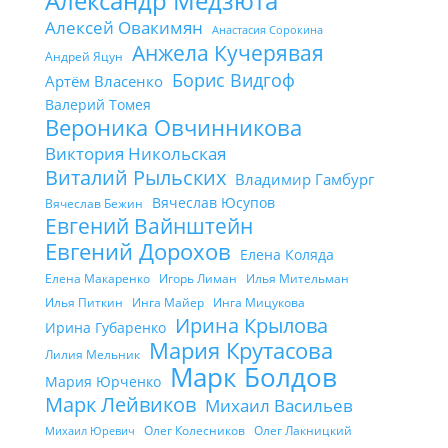
Александр Медзюта
Алексей Овакимян
Анастасия Сорокина
Анжела Кучерявая
Андрей Яцун
Борис Видгоф
Артём Власенко
Валерий Томея
Вероника Овчинникова
Виктория Никольская
Виталий Рыльских
Владимир Гамбург
Вячеслав Юсупов
Вячеслав Бежин
Евгений Вайнштейн
Евгений Дорохов
Елена Коляда
Елена Макаренко
Игорь Лиман
Илья Мительман
Илья Питкин
Инга Майер
Инга Мицукова
Ирина Крылова
Ирина Губаренко
Мария Крутасова
Лилия Мельник
Марк Болдов
Мария Юрченко
Марк Лейвиков
Михаил Васильев
Олег Колесников
Олег Лакницкий
Михаил Юревич