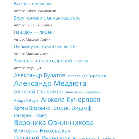
Вызовы времени
Автор: Павел Большаков
Беру пример с мамы-новатора
Автор: Нина Рябинина
Наш дом — лицей
Автор: Михаил Ильин
Пушкину поставил бы шесть!
Автор: Михаил Ильин
Этикет — это проздоровый эгоизм
Автор: Редакция
Александр Булатов
Александр Воробьёв
Александр Медзюта
Алексей Овакимян
Анастасия Сорокина
Анжела Кучерявая
Андрей Яцун
Борис Видгоф
Артём Власенко
Валерий Томея
Вероника Овчинникова
Виктория Никольская
Виталий Рыльских
Владимир Гамбург