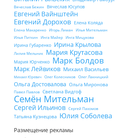
Вячеслав Юсупов
Вячеслав Бежин
Евгений Вайнштейн
Евгений Дорохов
Елена Коляда
Елена Макаренко
Игорь Лиман
Илья Мительман
Илья Питкин
Инга Майер
Инга Мицукова
Ирина Крылова
Ирина Губаренко
Мария Крутасова
Лилия Мельник
Марк Болдов
Мария Юрченко
Марк Лейвиков
Михаил Васильев
Олег Колесников
Олег Лакницкий
Михаил Юревич
Ольга Достовалова
Ольга Миронова
Светлана Видгоф
Павел Павлов
Семён Мительман
Сергей Ильинов
Сергей Пахомов
Юлия Соболева
Татьяна Кузнецова
Размещение рекламы