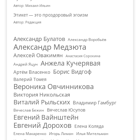
Автор: Михаил Ильин
Этикет — это проздоровый эгоизм
Автор: Редакция
Александр Булатов
Александр Воробьёв
Александр Медзюта
Алексей Овакимян
Анастасия Сорокина
Анжела Кучерявая
Андрей Яцун
Борис Видгоф
Артём Власенко
Валерий Томея
Вероника Овчинникова
Виктория Никольская
Виталий Рыльских
Владимир Гамбург
Вячеслав Юсупов
Вячеслав Бежин
Евгений Вайнштейн
Евгений Дорохов
Елена Коляда
Елена Макаренко
Игорь Лиман
Илья Мительман