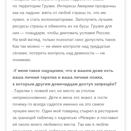
по территории Грузии. Интересы Америки прозрачны
как на ладони: взять от любой страны то, что им
нужно, и стать колонизаторами. Заполучить лучшие
ресурсы страны и обменять их на бусы. Грузия для
них — плацдарм, чтобы диктовать условия России.
На мой взгляд, только психопат смог допустить такое.
Как так можно — не имея контроля над тридцатью
сёлами, потерять контроль над девяноста — не
понимаю.
-У меня такое ощущение, что в вашем доме есть
ваша личная тарелка и ваша личная ложка,
к которым другим домочадцам доступ запрещён?
-Тарелки с ложкой нет, но место за столом
неприкосновенно. Дети и жена это знают, а гости
почему-то всегда садятся именно на это самое
лучшее место. Один мой товарищ стырил в ресторане
за границей табличку с надписью «Резерв» и поставил
её около моего любимого места. Так как я люблю