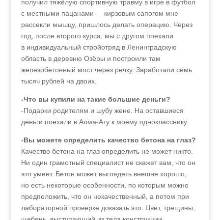
получил тяжёлую спортивную травму в игре в футбол
с местными пацанами — кирзовым сапогом мне
рассекли мышцу, пришлось делать операцию. Через
год, после второго курса, мы с другом поехали
в индивидуальный стройотряд в Ленинградскую
область в деревню Озёры и построили там
железобетонный мост через речку. Заработали семь
тысяч рублей на двоих.
-Что вы купили на такие большие деньги?
-Подарки родителям и шубу жене. На оставшиеся
деньги поехали в Алма-Ату к моему однокласснику.
-Вы можете определить качество бетона на глаз?
Качество бетона на глаз определить не может никто.
Ни один грамотный специалист не скажет вам, что он
это умеет. Бетон может выглядеть внешне хорошо,
но есть некоторые особенности, по которым можно
предположить, что он некачественный, а потом при
лабораторной проверке доказать это. Цвет, трещины,
щебень, выступающий из тела конструкции,