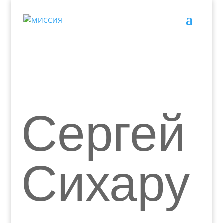
Сергей
Сихару