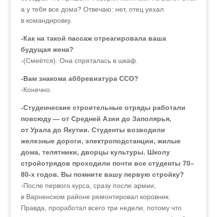
а у тебя все дома? Отвечаю: нет, отец уехал
в командировку.
-Как на такой пассаж отреагировала ваша
будущая жена?
-(Смеётся). Она спряталась в шкаф.
-Вам знакома аббревиатура ССО?
-Конечно.
-Студенческие строительные отряды работали
повсюду — от Средней Азии до Заполярья,
от Урала до Якутии. Студенты возводили
железные дороги, электроподстанции, жилые
дома, телятники, дворцы культуры. Школу
стройотрядов проходили почти все студенты 70–
80‑х годов. Вы помните вашу первую стройку?
-После первого курса, сразу после армии,
в Варненском районе ремонтировал коровник.
Правда, проработал всего три недели, потому что