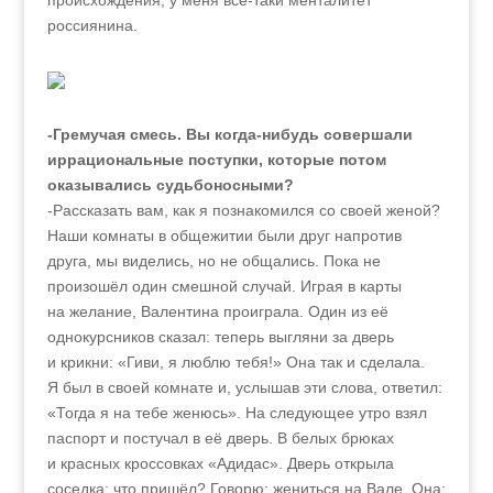
происхождения, у меня всё-таки менталитет
россиянина.
-Гремучая смесь. Вы когда-нибудь совершали
иррациональные поступки, которые потом
оказывались судьбоносными?
-Рассказать вам, как я познакомился со своей женой?
Наши комнаты в общежитии были друг напротив
друга, мы виделись, но не общались. Пока не
произошёл один смешной случай. Играя в карты
на желание, Валентина проиграла. Один из её
однокурсников сказал: теперь выгляни за дверь
и крикни: «Гиви, я люблю тебя!» Она так и сделала.
Я был в своей комнате и, услышав эти слова, ответил:
«Тогда я на тебе женюсь». На следующее утро взял
паспорт и постучал в её дверь. В белых брюках
и красных кроссовках «Адидас». Дверь открыла
соседка: что пришёл? Говорю: жениться на Вале. Она: