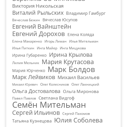
Виктория Никольская
Виталий Рыльских
Владимир Гамбург
Вячеслав Юсупов
Вячеслав Бежин
Евгений Вайнштейн
Евгений Дорохов
Елена Коляда
Елена Макаренко
Игорь Лиман
Илья Мительман
Илья Питкин
Инга Майер
Инга Мицукова
Ирина Крылова
Ирина Губаренко
Мария Крутасова
Лилия Мельник
Марк Болдов
Мария Юрченко
Марк Лейвиков
Михаил Васильев
Олег Колесников
Олег Лакницкий
Михаил Юревич
Ольга Достовалова
Ольга Миронова
Светлана Видгоф
Павел Павлов
Семён Мительман
Сергей Ильинов
Сергей Пахомов
Юлия Соболева
Татьяна Кузнецова