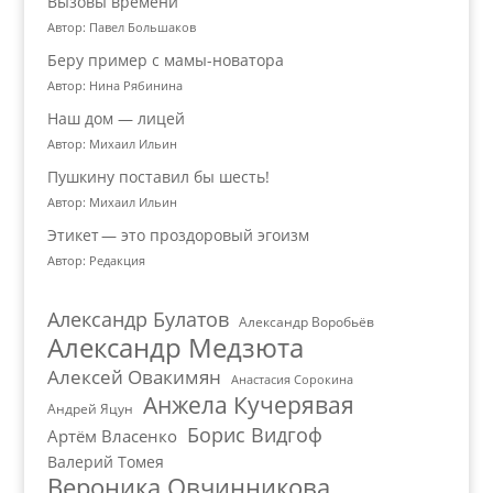
Вызовы времени
Автор: Павел Большаков
Беру пример с мамы-новатора
Автор: Нина Рябинина
Наш дом — лицей
Автор: Михаил Ильин
Пушкину поставил бы шесть!
Автор: Михаил Ильин
Этикет — это проздоровый эгоизм
Автор: Редакция
Александр Булатов
Александр Воробьёв
Александр Медзюта
Алексей Овакимян
Анастасия Сорокина
Анжела Кучерявая
Андрей Яцун
Борис Видгоф
Артём Власенко
Валерий Томея
Вероника Овчинникова