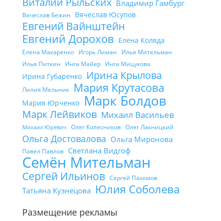
Виталий Рыльских
Владимир Гамбург
Вячеслав Юсупов
Вячеслав Бежин
Евгений Вайнштейн
Евгений Дорохов
Елена Коляда
Елена Макаренко
Игорь Лиман
Илья Мительман
Илья Питкин
Инга Майер
Инга Мицукова
Ирина Крылова
Ирина Губаренко
Мария Крутасова
Лилия Мельник
Марк Болдов
Мария Юрченко
Марк Лейвиков
Михаил Васильев
Олег Колесников
Олег Лакницкий
Михаил Юревич
Ольга Достовалова
Ольга Миронова
Светлана Видгоф
Павел Павлов
Семён Мительман
Сергей Ильинов
Сергей Пахомов
Юлия Соболева
Татьяна Кузнецова
Размещение рекламы