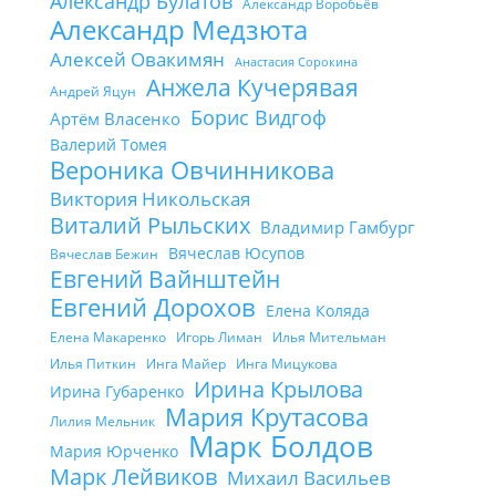
Александр Булатов
Александр Воробьёв
Александр Медзюта
Алексей Овакимян
Анастасия Сорокина
Анжела Кучерявая
Андрей Яцун
Борис Видгоф
Артём Власенко
Валерий Томея
Вероника Овчинникова
Виктория Никольская
Виталий Рыльских
Владимир Гамбург
Вячеслав Юсупов
Вячеслав Бежин
Евгений Вайнштейн
Евгений Дорохов
Елена Коляда
Елена Макаренко
Игорь Лиман
Илья Мительман
Илья Питкин
Инга Майер
Инга Мицукова
Ирина Крылова
Ирина Губаренко
Мария Крутасова
Лилия Мельник
Марк Болдов
Мария Юрченко
Марк Лейвиков
Михаил Васильев