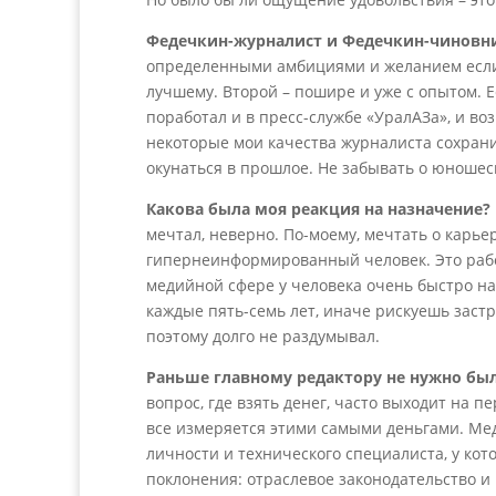
Федечкин-журналист и Федечкин-чиновни
определенными амбициями и желанием если н
лучшему. Второй – пошире и уже с опытом. 
поработал и в пресс-службе «УралАЗа», и во
некоторые мои качества журналиста сохранил
окунаться в прошлое. Не забывать о юношеск
Какова была моя реакция на назначение?
мечтал, неверно. По-моему, мечтать о карь
гипернеинформированный человек. Это работ
медийной сфере у человека очень быстро н
каждые пять-семь лет, иначе рискуешь застр
поэтому долго не раздумывал.
Раньше главному редактору не нужно был
вопрос, где взять денег, часто выходит на п
все измеряется этими самыми деньгами. Ме
личности и технического специалиста, у кот
поклонения: отраслевое законодательство и к