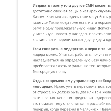
Издавать газету или другое СМИ может 
достаточно сложная вещь, в четырех случая
бизнес. Хотя мотивы здесь тоже могут быть р
газету…» Такие люди тоже есть, и это нормал
бегут в одну привлекательную нишу. Допус
уникальную новость у нас здесь практическ
хватает, вот и переписывают друг у друга о
Если говорить о лидерстве, я верю в то, 
лидера можно. Учиться, работать, получать
накладываться на определенную базу личност
пробивается сквозь асфальт. Но тех, которы
благородную почву.
Отдых современному управленцу необход
«овощем».
Нужно уметь переключаться, всег
от стресса, их должно быть два или три, же
активностью. Конечно, представить здоровог
это помогает ему отключиться и расслабитьс
перерыв, когда переехал в Челябинск. Нава