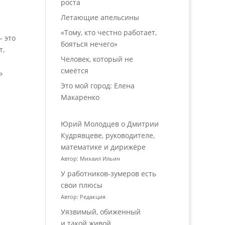
роста
Летающие апельсины
«Тому, кто честно работает,
– это
бояться нечего»
т,
Человек, который не
смеётся
ь
Это мой город: Елена
Макаренко
Юрий Молодцев о Дмитрии
Кудрявцеве, руководителе,
математике и дирижёре
Автор: Михаил Ильин
У работников‑зумеров есть
свои плюсы
Автор: Редакция
Уязвимый, обиженный
и такой живой