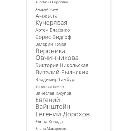
Анастасия Сорокина
Андрей Яцун
Анжела
Кучерявая
Артём Власенко
Борис Видгоф
Валерий Томея
Вероника
Овчинникова
Виктория Никольская
Виталий Рыльских
Владимир Гамбург
Вячеслав Бежин
Вячеслав Юсупов
Евгений
Вайнштейн
Евгений Дорохов
Елена Коляда
Елена Макаренко