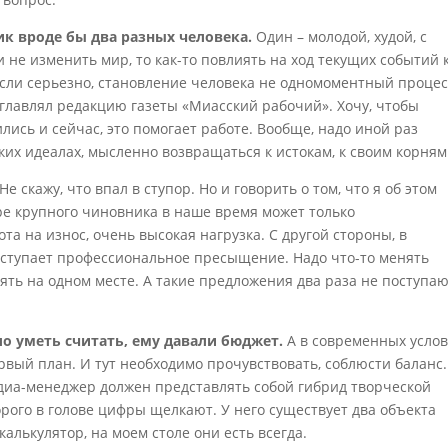
к вроде бы два разных человека.
Один – молодой, худой, с
е изменить мир, то как-то повлиять на ход текущих событий 
Если серьезно, становление человека не одномоментный процес
зглавлял редакцию газеты «Миасский рабочий». Хочу, чтобы
ись и сейчас, это помогает работе. Вообще, надо иной раз
их идеалах, мысленно возвращаться к истокам, к своим корням
Не скажу, что впал в ступор. Но и говорить о том, что я об этом
ере крупного чиновника в наше время может только
а на износ, очень высокая нагрузка. С другой стороны, в
аступает профессиональное пресыщение. Надо что-то менять
ять на одном месте. А такие предложения два раза не поступаю
о уметь считать, ему давали бюджет.
А в современных усло
ервый план. И тут необходимо прочувствовать, соблюсти баланс.
диа-менеджер должен представлять собой гибрид творческой
орого в голове цифры щелкают. У него существует два объекта
алькулятор, на моем столе они есть всегда.