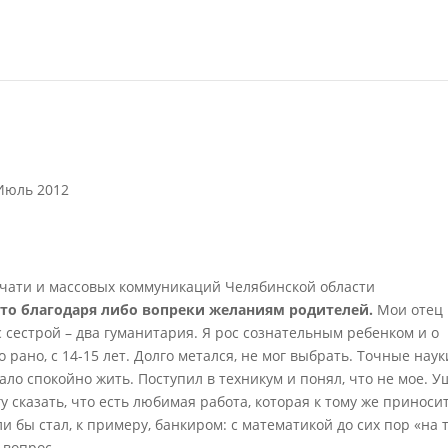
 Июль 2012
ечати и массовых коммуникаций Челябинской области
м-то благодаря либо вопреки желаниям родителей.
Мои отец 
 сестрой – два гуманитария. Я рос сознательным ребенком и о
рано, с 14-15 лет. Долго метался, не мог выбрать. Точные наук
ало спокойно жить. Поступил в техникум и понял, что не мое. У
у сказать, что есть любимая работа, которая к тому же приноси
и бы стал, к примеру, банкиром: с математикой до сих пор «на 
 вопрос.