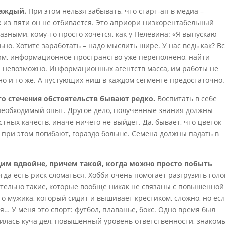
каждый.
При этом нельзя забывать, что старт-ап в медиа –
х из пяти он не отбивается. Это априори низкорентабельный
азными, кому-то просто хочется, как у Пелевина: «Я выпускаю
ьно. Хотите заработать – надо мыслить шире. У нас ведь как? В
тим, информационное пространство уже переполнено, найти
и невозможно. Информационных агентств масса, им работы не
дно и то же. А пустующих ниш в каждом сегменте предостаточно.
что стечения обстоятельств бывают редко.
Воспитать в себе
 необходимый опыт. Другое дело, полученные знания должны
ных качеств, иначе ничего не выйдет. Да, бывает, что цветок
е при этом погибают, гораздо больше. Семена должны падать в
им вдвойне, причем такой, когда можно просто побыть
да есть риск сломаться. Хобби очень помогает разгрузить голо
лательно такие, которые вообще никак не связаны с повышенной
о мужика, который сидит и вышивает крестиком, сложно, но ес
я… У меня это спорт: футбол, плаванье, бокс. Одно время был
лилась куча дел, повышенный уровень ответственности, знаком