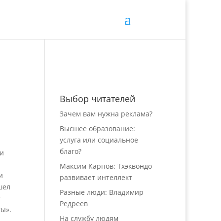
Выбор читателей
Зачем вам нужна реклама?
Высшее образование:
услуга или социальное
благо?
и
Максим Карпов: Тхэквондо
и
развивает интеллект
шел
Разные люди: Владимир
т
Редреев
ты».
На службу людям