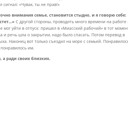
л сигнал: «Чувак, ты не прав!»
очно внимания семье, становится стыдно, и я говорю себе:
астет…»
С другой стороны, проводить много времени на работе 
е мог уйти в отпуск: пришел в «Миасский рабочий» в тот момен
ва и речь шла о закрытии, надо было спасать. Потом перевод в
ыха. Наконец вот только съездил на море с семьей. Понравилос
о понравилось им.
 а ради своих близких.