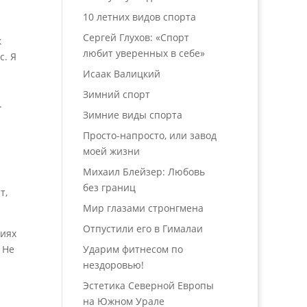
10 летних видов спорта
Сергей Глухов: «Спорт
к
любит уверенных в себе»
с. Я
Исаак Валицкий
Зимний спорт
.
Зимние виды спорта
Просто-напросто, или завод
моей жизни
Михаил Блейзер: Любовь
без границ
т,
Мир глазами стронгмена
Отпустили его в Гималаи
виях
 Не
Ударим фитнесом по
нездоровью!
Эстетика Северной Европы
на Южном Урале