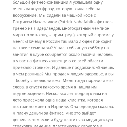
большой фитнес-конвенции я услышала одну
очень важную фразу, которую взяла себе на
вооружение. Мы сидели за чашкой кофе с
Патриком Нахафаиком (Patrick Nahafahik – фитнес-
тренер из Нидерландов, многократный чемпион
мира по хип-хопу, – прим. ред.), который спросил у
меня: «Почему в России так мало людей приходит
на такие семинары? У нас в обычную субботу на
занятия в клубе собирается около тысячи человек,
а у вас на фитнес-конвенцию со всей области
приехало столько». И дальше продолжил: «Знаешь,
в чем разница? Мы продаем людям здоровье, а вы
– борьбу с целлюлитом». Меня тогда поразили его
слова, а спустя какое-то время я нашла им
подтверждение. Несколько лет подряд к нам на
лето приезжала одна наша клиентка, которая
постоянно живет в Израиле. Она однажды сказала:
Я плачу деньги за фитнес, мне это выйдет
дешевле, чем если я буду платить за медицинскую
страховку, лечение, пластических хирургов и