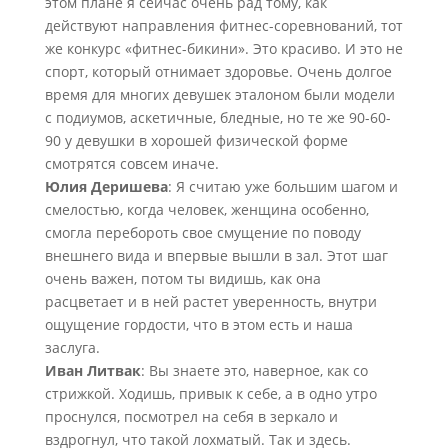
этом плане я сейчас очень рад тому, как
действуют направления фитнес-соревнований, тот
же конкурс «фитнес-бикини». Это красиво. И это не
спорт, который отнимает здоровье. Очень долгое
время для многих девушек эталоном были модели
с подиумов, аскетичные, бледные, но те же 90-60-
90 у девушки в хорошей физической форме
смотрятся совсем иначе.
Юлия Деришева
: Я считаю уже большим шагом и
смелостью, когда человек, женщина особенно,
смогла перебороть свое смущение по поводу
внешнего вида и впервые вышли в зал. Этот шаг
очень важен, потом ты видишь, как она
расцветает и в ней растет уверенность, внутри
ощущение гордости, что в этом есть и наша
заслуга.
Иван Литвак
: Вы знаете это, наверное, как со
стрижкой. Ходишь, привык к себе, а в одно утро
проснулся, посмотрел на себя в зеркало и
вздрогнул, что такой лохматый. Так и здесь.