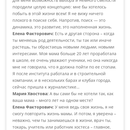
для меня возможность выбора и немного смелости
породили целую концепцию: мне бы хотелось
побыть в этой жизни всем! Я не вижу ничего
плохого в поиске себя. Напротив, поиск — это
динамика, это развитие, это наполненная жизнь.
Елена Факторович:
Есть и другая сторона – когда
ты меняешь род деятельности, ты так или иначе
растешь, ты обрастаешь новыми людьми, новыми
интересами. Моя мама больше 20 лет проработала
в школе, ее очень уважают ученики, но она никогда
мне не говорила, что я должна пойти по ее стопам.
Я после института работала и в строительной
компании, и в нескольких барах и клубах города,
сейчас пришла к журналистике…
Мария Хвостова:
А вы сами бы не хотели так, как
ваша мама – много лет на одном месте?
Елена Факторович:
У меня ведь своя жизнь, я не
смогу повторить жизнь мамы. И потом, я уверена –
неважно, чем ты занимаешься в жизни, врач ты,
токарь, учитель или работник хостеса – главное,