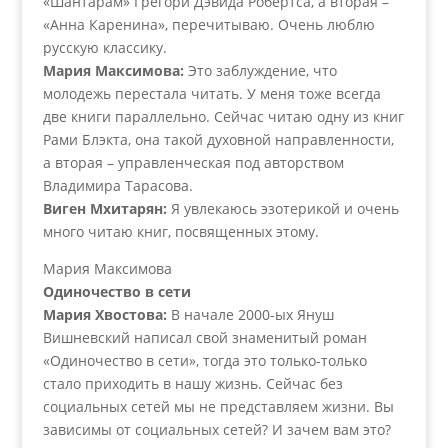
«Шантарам» Грегори Дэвида Робертса, а вторая –
«Анна Каренина», перечитываю. Очень люблю
русскую классику.
Мария Максимова:
Это заблуждение, что
молодежь перестала читать. У меня тоже всегда
две книги параллельно. Сейчас читаю одну из книг
Рами Блэкта, она такой духовной направленности,
а вторая – управленческая под авторством
Владимира Тарасова.
Виген Мхитарян:
Я увлекаюсь эзотерикой и очень
много читаю книг, посвященных этому.
Мария Максимова
Одиночество в сети
Мария Хвостова:
В начале 2000-ых Януш
Вишневский написал свой знаменитый роман
«Одиночество в сети», тогда это только-только
стало приходить в нашу жизнь. Сейчас без
социальных сетей мы не представляем жизни. Вы
зависимы от социальных сетей? И зачем вам это?