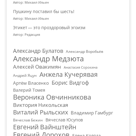
Автор: Михаил Ильин
Пушкину поставил бы шесть!
Автор: Михаил Ильин
Этикет — это проздоровый эгоизм
Автор: Редакция
Александр Булатов
Александр Воробьёв
Александр Медзюта
Алексей Овакимян
Анастасия Сорокина
Анжела Кучерявая
Андрей Яцун
Борис Видгоф
Артём Власенко
Валерий Томея
Вероника Овчинникова
Виктория Никольская
Виталий Рыльских
Владимир Гамбург
Вячеслав Юсупов
Вячеслав Бежин
Евгений Вайнштейн
Евгений Дорохов
Елена Коляда