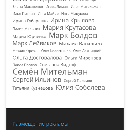
Елена Макаренко
Игорь Лиман
Илья Мительман
Илья Питкин
Инга Майер
Инга Мицукова
Ирина Крылова
Ирина Губаренко
Мария Крутасова
Лилия Мельник
Марк Болдов
Мария Юрченко
Марк Лейвиков
Михаил Васильев
Олег Колесников
Олег Лакницкий
Михаил Юревич
Ольга Достовалова
Ольга Миронова
Светлана Видгоф
Павел Павлов
Семён Мительман
Сергей Ильинов
Сергей Пахомов
Юлия Соболева
Татьяна Кузнецова
Размещение рекламы