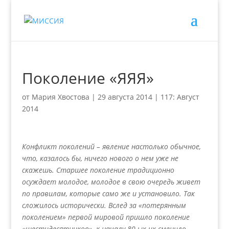
Поколение «ЯЯЯ»
от
Мария Хвостова
|
29 августа 2014
|
117: Август
2014
Конфликт поколений – явление настолько обычное,
что, казалось бы, ничего нового о нем уже не
скажешь. Старшее поколение традиционно
осуждает молодое, молодое в свою очередь живет
по правилам, которые само же и установило. Так
сложилось исторически. Вслед за «потерянным
поколением» первой мировой пришло поколение
«шестидесятников», к началу 80-ых их сменило