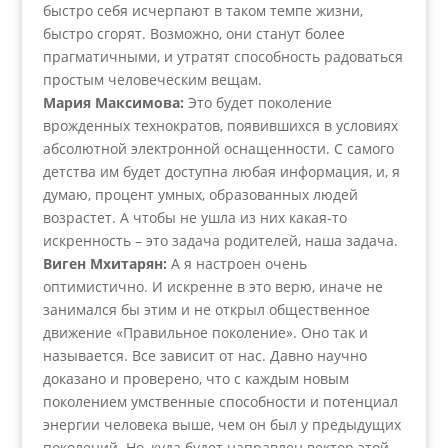
быстро себя исчерпают в таком темпе жизни,
быстро сгорят. Возможно, они станут более
прагматичными, и утратят способность радоваться
простым человеческим вещам.
Мария Максимова:
Это будет поколение
врожденных технократов, появившихся в условиях
абсолютной электронной оснащенности. С самого
детства им будет доступна любая информация, и, я
думаю, процент умных, образованных людей
возрастет. А чтобы не ушла из них какая-то
искренность – это задача родителей, наша задача.
Виген Мхитарян:
А я настроен очень
оптимистично. И искренне в это верю, иначе не
занимался бы этим и не открыл общественное
движение «Правильное поколение». Оно так и
называется. Все зависит от нас. Давно научно
доказано и проверено, что с каждым новым
поколением умственные способности и потенциал
энергии человека выше, чем он был у предыдущих
поколений. Но, куда будет направлен вектор этой