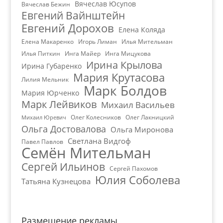
Вячеслав Юсупов
Вячеслав Бежин
Евгений Вайнштейн
Евгений Дорохов
Елена Коляда
Елена Макаренко
Игорь Лиман
Илья Мительман
Илья Питкин
Инга Майер
Инга Мицукова
Ирина Крылова
Ирина Губаренко
Мария Крутасова
Лилия Мельник
Марк Болдов
Мария Юрченко
Марк Лейвиков
Михаил Васильев
Олег Колесников
Олег Лакницкий
Михаил Юревич
Ольга Достовалова
Ольга Миронова
Светлана Видгоф
Павел Павлов
Семён Мительман
Сергей Ильинов
Сергей Пахомов
Юлия Соболева
Татьяна Кузнецова
Размещение рекламы