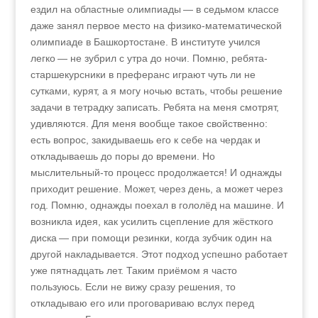
ездил на областные олимпиады — в седьмом классе
даже занял первое место на физико-математической
олимпиаде в Башкортостане. В институте учился
легко — не зубрил с утра до ночи. Помню, ребята-
старшекурсники в преферанс играют чуть ли не
сутками, курят, а я могу ночью встать, чтобы решение
задачи в тетрадку записать. Ребята на меня смотрят,
удивляются. Для меня вообще такое свойственно:
есть вопрос, закидываешь его к себе на чердак и
откладываешь до поры до времени. Но
мыслительный-то процесс продолжается! И однажды
приходит решение. Может, через день, а может через
год. Помню, однажды поехал в гололёд на машине. И
возникла идея, как усилить сцепление для жёсткого
диска — при помощи резинки, когда зубчик один на
другой накладывается. Этот подход успешно работает
уже пятнадцать лет. Таким приёмом я часто
пользуюсь. Если не вижу сразу решения, то
откладываю его или проговариваю вслух перед