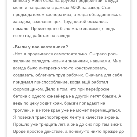
книжка у меня была на другом предприятии, откуда
меня и направили в рамках МЖК на завод. Стал
председателем кооператива, а когда объединились с
заводом, возглавил цех. Трудностей оказалось
немало. Производство было мало знакомо, я ведь
всего год работал на заводе.
-Были у вас наставники?
-Нет, я продвигался самостоятельно. Сыграло роль
желание овладеть новыми знаниями, навыками. Мне
всегда было интересно что-то конструировать,
создавать, облегчать труд рабочих. Сначала для себя
придумал приспособление, когда ещё работал
формовщиком. Дело в том, что при переброске
бетона с одного конвейера на другой летят брызги. А
ведь по цеху ходит кран, брызги попадают на
троллеи, и в итоге кран уже не может перемещаться.
Я повесил транспортёрную ленту в качестве экрана.
Прошло уже тридцать лет, а она до сих пор там висит.
Вроде простое действие, а почему-то никто прежде до