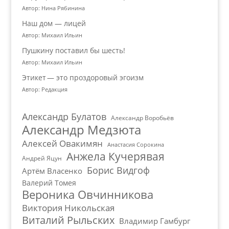
Автор: Нина Рябинина
Наш дом — лицей
Автор: Михаил Ильин
Пушкину поставил бы шесть!
Автор: Михаил Ильин
Этикет — это проздоровый эгоизм
Автор: Редакция
Александр Булатов
Александр Воробьёв
Александр Медзюта
Алексей Овакимян
Анастасия Сорокина
Анжела Кучерявая
Андрей Яцун
Борис Видгоф
Артём Власенко
Валерий Томея
Вероника Овчинникова
Виктория Никольская
Виталий Рыльских
Владимир Гамбург