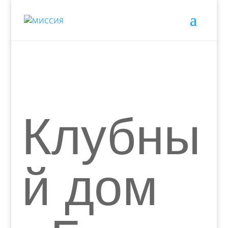
Клубны
й дом