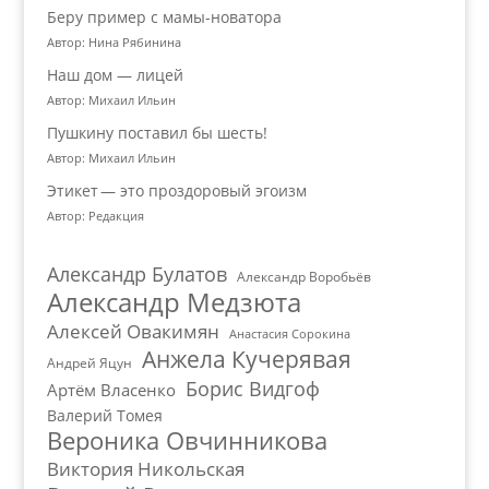
Беру пример с мамы-новатора
Автор: Нина Рябинина
Наш дом — лицей
Автор: Михаил Ильин
Пушкину поставил бы шесть!
Автор: Михаил Ильин
Этикет — это проздоровый эгоизм
Автор: Редакция
Александр Булатов
Александр Воробьёв
Александр Медзюта
Алексей Овакимян
Анастасия Сорокина
Анжела Кучерявая
Андрей Яцун
Борис Видгоф
Артём Власенко
Валерий Томея
Вероника Овчинникова
Виктория Никольская