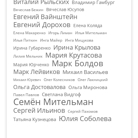
Виталий Рыльских
Владимир Гамбург
Вячеслав Юсупов
Вячеслав Бежин
Евгений Вайнштейн
Евгений Дорохов
Елена Коляда
Елена Макаренко
Игорь Лиман
Илья Мительман
Илья Питкин
Инга Майер
Инга Мицукова
Ирина Крылова
Ирина Губаренко
Мария Крутасова
Лилия Мельник
Марк Болдов
Мария Юрченко
Марк Лейвиков
Михаил Васильев
Олег Колесников
Олег Лакницкий
Михаил Юревич
Ольга Достовалова
Ольга Миронова
Светлана Видгоф
Павел Павлов
Семён Мительман
Сергей Ильинов
Сергей Пахомов
Юлия Соболева
Татьяна Кузнецова