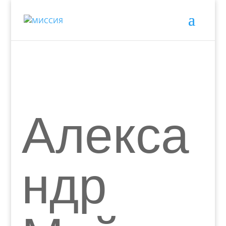
Алекса
ндр