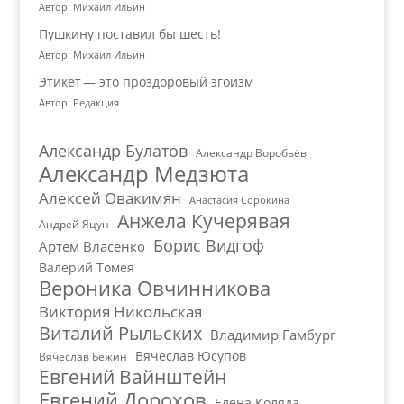
Автор: Михаил Ильин
Пушкину поставил бы шесть!
Автор: Михаил Ильин
Этикет — это проздоровый эгоизм
Автор: Редакция
Александр Булатов
Александр Воробьёв
Александр Медзюта
Алексей Овакимян
Анастасия Сорокина
Анжела Кучерявая
Андрей Яцун
Борис Видгоф
Артём Власенко
Валерий Томея
Вероника Овчинникова
Виктория Никольская
Виталий Рыльских
Владимир Гамбург
Вячеслав Юсупов
Вячеслав Бежин
Евгений Вайнштейн
Евгений Дорохов
Елена Коляда