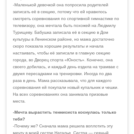
-Маленькой девочкой она попросила родителей
записать её в секцию, потому что ей нравилось
смотреть соревнования по спортивной гимнастике по
телевизору, она мечтала быть похожей на Людмилу
Турищеву. Бабушка записала её в секцию в Дом
культуры в Ленинском районе, но мама достаточно
скоро показала хорошие результаты и начала
настаивать, чтобы её записали в главную секцию
города, во Дворец спорта «Юность». Конечно, она
своего добилась, и каждый день ездила на трамвае с
двумя пересадками на тренировки. Иногда по два
раза в день. Мама рассказывала, что для каждого
соревнования ей покупали новый купальник и чешки.
На всех соревнованиях она занимала призовые
места.
-Мечта вырастить теннисиста коснулась только
тебя?
-Почему же? Сначала мама решила воплотить эту
мечту в моей сестре Наталье. Сестра — сеяный