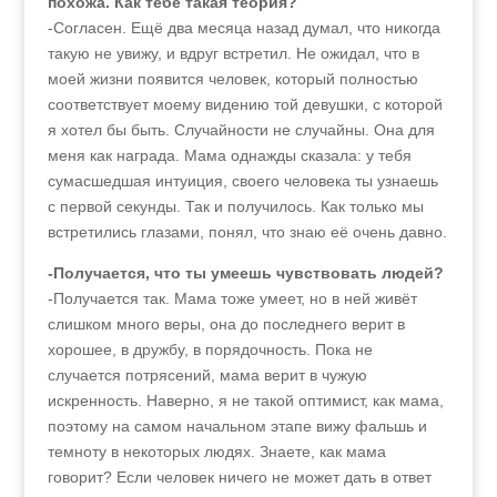
похожа. Как тебе такая теория?
-Согласен. Ещё два месяца назад думал, что никогда
такую не увижу, и вдруг встретил. Не ожидал, что в
моей жизни появится человек, который полностью
соответствует моему видению той девушки, с которой
я хотел бы быть. Случайности не случайны. Она для
меня как награда. Мама однажды сказала: у тебя
сумасшедшая интуиция, своего человека ты узнаешь
с первой секунды. Так и получилось. Как только мы
встретились глазами, понял, что знаю её очень давно.
-Получается, что ты умеешь чувствовать людей?
-Получается так. Мама тоже умеет, но в ней живёт
слишком много веры, она до последнего верит в
хорошее, в дружбу, в порядочность. Пока не
случается потрясений, мама верит в чужую
искренность. Наверно, я не такой оптимист, как мама,
поэтому на самом начальном этапе вижу фальшь и
темноту в некоторых людях. Знаете, как мама
говорит? Если человек ничего не может дать в ответ