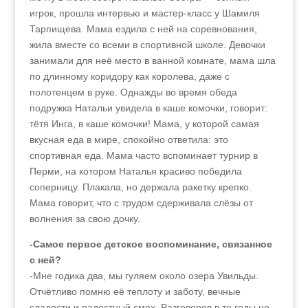
игрок, прошла интервью и мастер-класс у Шамиля
Тарпищева. Мама ездила с ней на соревнования,
жила вместе со всеми в спортивной школе. Девочки
занимали для неё место в ванной комнате, мама шла
по длинному коридору как королева, даже с
полотенцем в руке. Однажды во время обеда
подружка Натальи увидела в каше комочки, говорит:
тётя Инга, в каше комочки! Мама, у которой самая
вкусная еда в мире, спокойно ответила: это
спортивная еда. Мама часто вспоминает турнир в
Перми, на котором Наталья красиво победила
соперницу. Плакала, но держала ракетку крепко.
Мама говорит, что с трудом сдерживала слёзы от
волнения за свою дочку.
-Самое первое детское воспоминание, связанное
с ней?
-Мне годика два, мы гуляем около озера Увильды.
Отчётливо помню её теплоту и заботу, вечные
сладости и радостный смех. Разговоров в те годы не