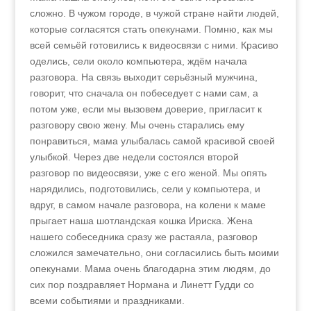
сложно. В чужом городе, в чужой стране найти людей,
которые согласятся стать опекунами. Помню, как мы
всей семьёй готовились к видеосвязи с ними. Красиво
оделись, сели около компьютера, ждём начала
разговора. На связь выходит серьёзный мужчина,
говорит, что сначала он побеседует с нами сам, а
потом уже, если мы вызовем доверие, пригласит к
разговору свою жену. Мы очень старались ему
понравиться, мама улыбалась самой красивой своей
улыбкой. Через две недели состоялся второй
разговор по видеосвязи, уже с его женой. Мы опять
нарядились, подготовились, сели у компьютера, и
вдруг, в самом начале разговора, на колени к маме
прыгает наша шотландская кошка Ириска. Жена
нашего собеседника сразу же растаяла, разговор
сложился замечательно, они согласились быть моими
опекунами. Мама очень благодарна этим людям, до
сих пор поздравляет Нормана и Линетт Гудди со
всеми событиями и праздниками.