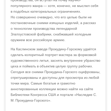
производства, он вступал на почву научно-
популярного жанра — хотя, конечно, не мыслил себя
в подобных категориальных ограничениях.
Но совершенно очевидно, что его целью были не
постановочные снимки изящных изделий, а рассказ
о технологии производства легендарной
Златоустовской фабрики, снабжавшей холодным
оружием всю российскую армию.
На Каслинском заводе Прокудину-Горскому удаётся
сделать колоритный портрет мастера за формовкой
художественного литья, заснять внутреннее убранство
цеха и поймать в объектив целую группу рабочих.
Сегодня все снимки Прокудина-Горского оцифрованы,
отретушированы и доступны для просмотра из любой
точки мира. Самые богатые и грамотно
аннотированные коллекции можно найти на сайте
Библиотеки Конгресса США и портале «Наследие С.
М. Прокудина-Горского».