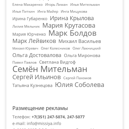
Елена Макаренко
Игорь Лиман
Илья Мительман
Илья Питкин
Инга Майер
Инга Мицукова
Ирина Крылова
Ирина Губаренко
Мария Крутасова
Лилия Мельник
Марк Болдов
Мария Юрченко
Марк Лейвиков
Михаил Васильев
Олег Колесников
Олег Лакницкий
Михаил Юревич
Ольга Достовалова
Ольга Миронова
Светлана Видгоф
Павел Павлов
Семён Мительман
Сергей Ильинов
Сергей Пахомов
Юлия Соболева
Татьяна Кузнецова
Размещение рекламы
Телефон:
+7(351) 247-5074, 247-5077
e-mail:
info@missiya.info