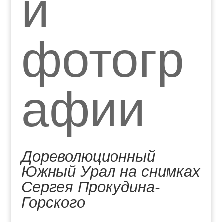
й
фотогр
афии
Дореволюционный
Южный Урал на снимках
Сергея Прокудина-
Горского