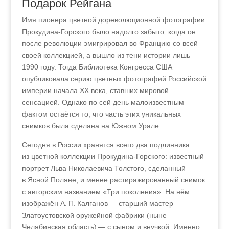
Подарок Рейгана
Имя пионера цветной дореволюционной фотографии
Прокудина-Горского было надолго забыто
,
когда он
после революции эмигрировал во Францию со всей
своей коллекцией, а вышло из тени истории лишь
1990 году. Тогда Библиотека Конгресса США
опубликовала серию цветных фотографий Российской
империи начала XX века, ставших мировой
сенсацией. Однако по сей день малоизвестным
фактом остаётся то, что часть этих уникальных
снимков была сделана на Южном Урале.
Сегодня в России хранятся всего два подлинника
из цветной коллекции Прокудина-Горского: известный
портрет Льва Николаевича Толстого, сделанный
в Ясной Поляне, и менее растиражированный снимок
с авторским названием «Три поколения». На нём
изображён А. П. Калганов — старший мастер
Златоустовской оружейной фабрики (ныне
Челябинская область) — с сыном и внучкой. Именно