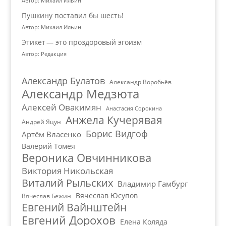
Автор: Михаил Ильин
Пушкину поставил бы шесть!
Автор: Михаил Ильин
Этикет — это проздоровый эгоизм
Автор: Редакция
Александр Булатов
Александр Воробьёв
Александр Медзюта
Алексей Овакимян
Анастасия Сорокина
Анжела Кучерявая
Андрей Яцун
Борис Видгоф
Артём Власенко
Валерий Томея
Вероника Овчинникова
Виктория Никольская
Виталий Рыльских
Владимир Гамбург
Вячеслав Юсупов
Вячеслав Бежин
Евгений Вайнштейн
Евгений Дорохов
Елена Коляда