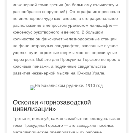
инженерной точки зрения (по большому количеству и
разнообразию сооружений). Фотографа интересовало
не инженерное чудо как таковое, а его рациональное
расположение в непростом уральском ландшафте —
консенсус рукотворного и вечного. В большом
количестве он фиксирует железнодорожные станции
на фоне нетронутых ландшафтов, вписанные в узкие
ущелья пути, огромные фермы мостов, перекинутые
через реки. Всё это для Прокудина-Горского не просто
красивые пейзажи, а подлинные свидетельства
развития инженерной мысли на Южном Урале.
Осколки «горнозаводской
цивилизации»
Третья и, пожалуй, самая самобытная южноуральская
тема Прокудина-Горского
—
это заводские посёлки,
металлургические предприятия и их рабочие.