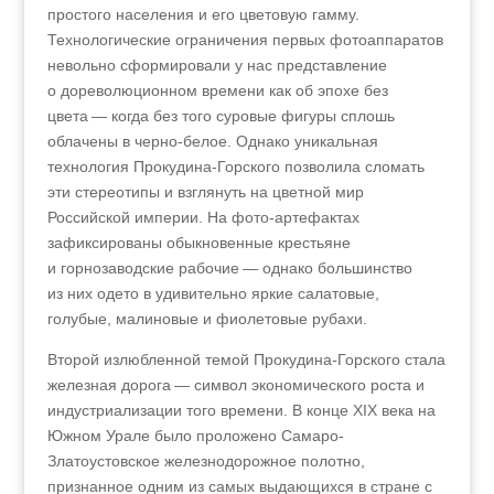
простого населения и его цветовую гамму.
Технологические ограничения первых фотоаппаратов
невольно сформировали у нас представление
о дореволюционном времени как об эпохе без
цвета — когда без того суровые фигуры сплошь
облачены в черно-белое. Однако уникальная
технология Прокудина-Горского позволила сломать
эти стереотипы и взглянуть на цветной мир
Российской империи. На фото-артефактах
зафиксированы обыкновенные крестьяне
и горнозаводские рабочие — однако большинство
из них одето в удивительно яркие салатовые,
голубые, малиновые и фиолетовые рубахи.
Второй излюбленной темой Прокудина
-
Горского стала
железная дорога — символ экономического роста и
индустриализации того времени. В конце XIX века на
Южном Урале было проложено Самаро-
Златоустовское железнодорожное полотно,
признанное одним из самых выдающихся в стране с