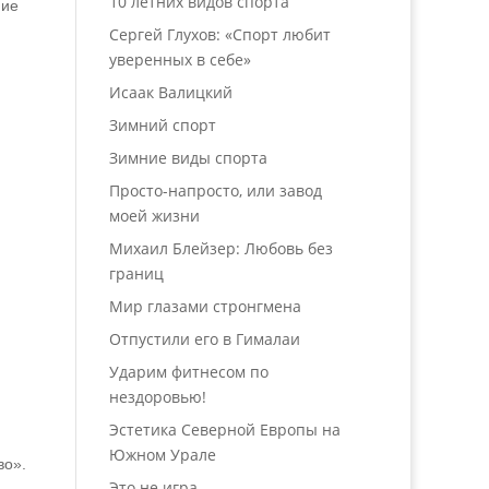
10 летних видов спорта
ние
Сергей Глухов: «Спорт любит
уверенных в себе»
Исаак Валицкий
Зимний спорт
Зимние виды спорта
Просто-напросто, или завод
моей жизни
Михаил Блейзер: Любовь без
границ
Мир глазами стронгмена
Отпустили его в Гималаи
Ударим фитнесом по
нездоровью!
Эстетика Северной Европы на
Южном Урале
во».
Это не игра