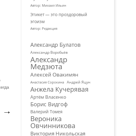
Автор: Михаил Ильин
Этикет — это проздоровый
эгоизм
Автор: Редакция
Александр Булатов
Александр Воробьёв
Александр
Медзюта
Алексей Овакимян
е
Андрей Яцун
Анастасия Сорокина
сегда
Анжела Кучерявая
Артём Власенко
Борис Видгоф
→
Валерий Томея
Вероника
Овчинникова
Виктория Никольская