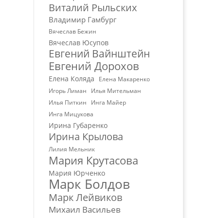
Виталий Рыльских
Владимир Гамбург
Вячеслав Бежин
Вячеслав Юсупов
Евгений Вайнштейн
Евгений Дорохов
Елена Коляда
Елена Макаренко
Игорь Лиман
Илья Мительман
Илья Питкин
Инга Майер
Инга Мицукова
Ирина Губаренко
Ирина Крылова
Лилия Мельник
Мария Крутасова
Мария Юрченко
Марк Болдов
Марк Лейвиков
Михаил Васильев