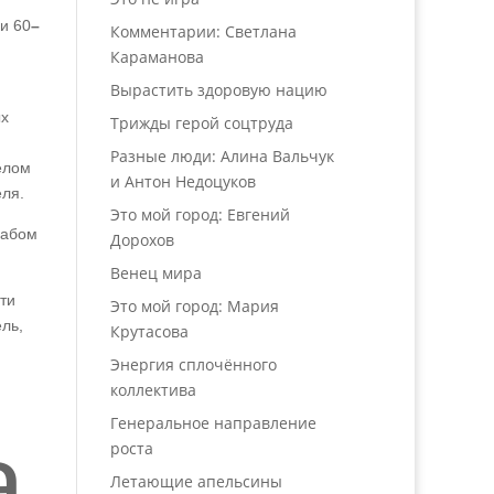
и 60
–
Комментарии: Светлана
Караманова
Вырастить здоровую нацию
ых
Трижды герой соцтруда
Разные люди: Алина Вальчук
елом
и Антон Недоцуков
еля.
Это мой город: Евгений
рабом
Дорохов
Венец мира
ти
Это мой город: Мария
ль,
Крутасова
Энергия сплочённого
коллектива
Генеральное направление
а
роста
Летающие апельсины