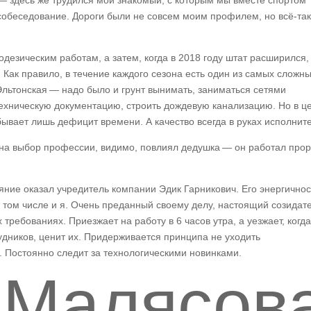
— здесь же трудился мой знакомый, с которым мы вместе спортом
собеседование. Дороги были не совсем моим профилем, но всё-так
одезическим работам, а затем, когда в 2018 году штат расширился,
ак правило, в течение каждого сезона есть один из самых сложн
Эльтонская — надо было и грунт вынимать, заниматься сетями
ехническую документацию, строить дождевую канализацию. Но в ц
бывает лишь дефицит времени. А качество всегда в руках исполнит
в на выбор профессии, видимо, повлиял дедушка — он работал про
яние оказал учредитель компании Эдик Гарникович. Его энергичнос
 том числе и я. Очень преданный своему делу, настоящий созидате
требованиях. Приезжает на работу в 6 часов утра, а уезжает, когда
удников, ценит их. Придерживается принципа не уходить
. Постоянно следит за технологическими новинками.
 Малясов