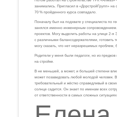
Потом работал на строительстве ТРК «Алмаз» 
занимались. Пригласил в «ДорстройГрупп» на 
70 % пройденного курса совпадало.
Поначалу был на подхвате у специалиста по ге
занялся именно инженерным сопровождением. К
проектов. Могу выделить работы на улице 2‑я 
с различными балансодержателями, готовить т
могу сказать, что нет неразрешимых проблем, 
Родители у меня были педагоги, но из предко
на стройке.
В не меньшей, а может, и большей степени вли
может позавидовать любой молодой человек. В
требовательный и жёстко справедливый в своих 
солнце садится. Он знает по именам всех сотр
от ответственности в самых сложных ситуациях
Елена