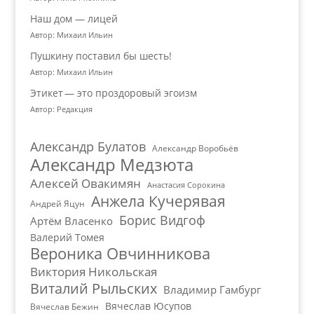
Наш дом — лицей
Автор: Михаил Ильин
Пушкину поставил бы шесть!
Автор: Михаил Ильин
Этикет — это проздоровый эгоизм
Автор: Редакция
Александр Булатов
Александр Воробьёв
Александр Медзюта
Алексей Овакимян
Анастасия Сорокина
Анжела Кучерявая
Андрей Яцун
Борис Видгоф
Артём Власенко
Валерий Томея
Вероника Овчинникова
Виктория Никольская
Виталий Рыльских
Владимир Гамбург
Вячеслав Юсупов
Вячеслав Бежин