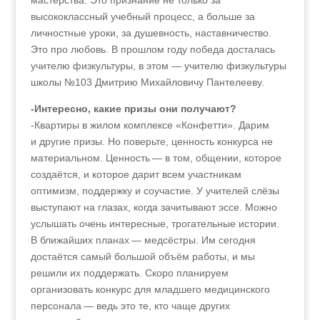
мастерства. Это признание не только за
высококлассный учебный процесс, а больше за
личностные уроки, за душевность, наставничество.
Это про любовь. В прошлом году победа досталась
учителю физкультуры, в этом — учителю физкультуры
школы №103 Дмитрию Михайловичу Пантелееву.
-Интересно, какие призы они получают?
-Квартиры в жилом комплексе «Конфетти». Дарим
и другие призы. Но поверьте, ценность конкурса не
материальном. Ценность — в том, общении, которое
создаётся, и которое дарит всем участникам
оптимизм, поддержку и соучастие. У учителей слёзы
выступают на глазах, когда зачитывают эссе. Можно
услышать очень интересные, трогательные истории.
В ближайших планах — медсёстры. Им сегодня
достаётся самый большой объём работы, и мы
решили их поддержать. Скоро планируем
организовать конкурс для младшего медицинского
персонала — ведь это те, кто чаще других