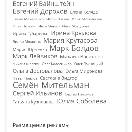
Евгений Вайнштейн
Евгений Дорохов
Елена Коляда
Елена Макаренко
Игорь Лиман
Илья Мительман
Илья Питкин
Инга Майер
Инга Мицукова
Ирина Крылова
Ирина Губаренко
Мария Крутасова
Лилия Мельник
Марк Болдов
Мария Юрченко
Марк Лейвиков
Михаил Васильев
Олег Колесников
Олег Лакницкий
Михаил Юревич
Ольга Достовалова
Ольга Миронова
Светлана Видгоф
Павел Павлов
Семён Мительман
Сергей Ильинов
Сергей Пахомов
Юлия Соболева
Татьяна Кузнецова
Размещение рекламы