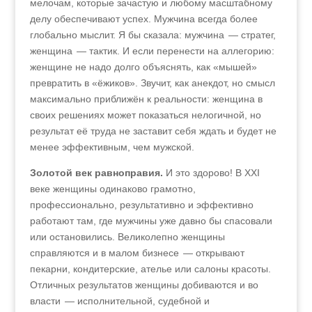
мелочам, которые зачастую и любому масштабному
делу обеспечивают успех. Мужчина всегда более
глобально мыслит. Я бы сказала: мужчина — стратег,
женщина — тактик. И если перенести на аллегорию:
женщине не надо долго объяснять, как «мышей»
превратить в «ёжиков». Звучит, как анекдот, но смысл
максимально приближён к реальности: женщина в
своих решениях может показаться нелогичной, но
результат её труда не заставит себя ждать и будет не
менее эффективным, чем мужской.
Золотой век равноправия.
И это здорово! В XXI
веке женщины одинаково грамотно,
профессионально, результативно и эффективно
работают там, где мужчины уже давно бы спасовали
или остановились. Великолепно женщины
справляются и в малом бизнесе — открывают
пекарни, кондитерские, ателье или салоны красоты.
Отличных результатов женщины добиваются и во
власти — исполнительной, судебной и