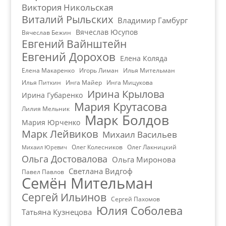
Виктория Никольская
Виталий Рыльских
Владимир Гамбург
Вячеслав Юсупов
Вячеслав Бежин
Евгений Вайнштейн
Евгений Дорохов
Елена Коляда
Елена Макаренко
Игорь Лиман
Илья Мительман
Илья Питкин
Инга Майер
Инга Мицукова
Ирина Крылова
Ирина Губаренко
Мария Крутасова
Лилия Мельник
Марк Болдов
Мария Юрченко
Марк Лейвиков
Михаил Васильев
Олег Колесников
Олег Лакницкий
Михаил Юревич
Ольга Достовалова
Ольга Миронова
Светлана Видгоф
Павел Павлов
Семён Мительман
Сергей Ильинов
Сергей Пахомов
Юлия Соболева
Татьяна Кузнецова