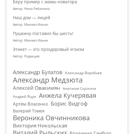
Беру пример с мамы-новатора
Автор: Нина Рябинина
Наш дом — лицей
Автор: Михаил Ильин
Пушкину поставил бы шесть!
Автор: Михаил Ильин
Этикет — это проздоровый эгоизм
Автор: Редакция
Александр Булатов
Александр Воробьёв
Александр Медзюта
Алексей Овакимян
Анастасия Сорокина
Анжела Кучерявая
Андрей Яцун
Борис Видгоф
Артём Власенко
Валерий Томея
Вероника Овчинникова
Виктория Никольская
Виталий Рыльских
Владимир Гамбург