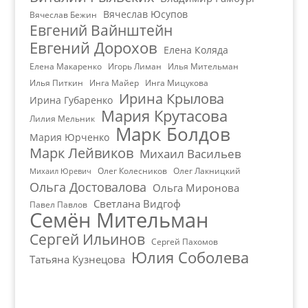
Вячеслав Юсупов
Вячеслав Бежин
Евгений Вайнштейн
Евгений Дорохов
Елена Коляда
Елена Макаренко
Игорь Лиман
Илья Мительман
Илья Питкин
Инга Майер
Инга Мицукова
Ирина Крылова
Ирина Губаренко
Мария Крутасова
Лилия Мельник
Марк Болдов
Мария Юрченко
Марк Лейвиков
Михаил Васильев
Олег Колесников
Олег Лакницкий
Михаил Юревич
Ольга Достовалова
Ольга Миронова
Светлана Видгоф
Павел Павлов
Семён Мительман
Сергей Ильинов
Сергей Пахомов
Юлия Соболева
Татьяна Кузнецова