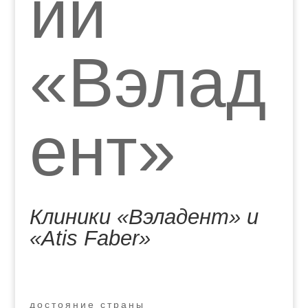
ий
«Вэлад
ент»
Клиники «Вэладент» и
«Atis Faber»
достояние страны