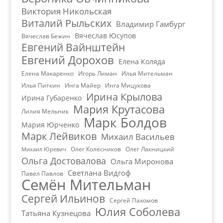
Виктория Никольская
Виталий Рыльских
Владимир Гамбург
Вячеслав Юсупов
Вячеслав Бежин
Евгений Вайнштейн
Евгений Дорохов
Елена Коляда
Елена Макаренко
Игорь Лиман
Илья Мительман
Илья Питкин
Инга Майер
Инга Мицукова
Ирина Крылова
Ирина Губаренко
Мария Крутасова
Лилия Мельник
Марк Болдов
Мария Юрченко
Марк Лейвиков
Михаил Васильев
Олег Колесников
Олег Лакницкий
Михаил Юревич
Ольга Достовалова
Ольга Миронова
Светлана Видгоф
Павел Павлов
Семён Мительман
Сергей Ильинов
Сергей Пахомов
Юлия Соболева
Татьяна Кузнецова