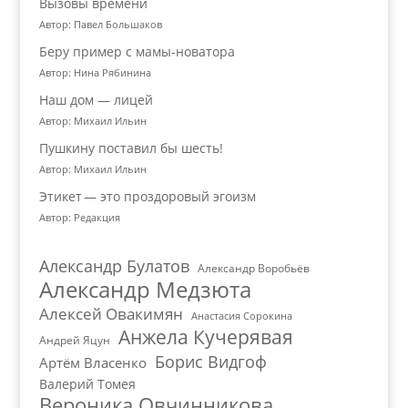
Вызовы времени
Автор: Павел Большаков
Беру пример с мамы-новатора
Автор: Нина Рябинина
Наш дом — лицей
Автор: Михаил Ильин
Пушкину поставил бы шесть!
Автор: Михаил Ильин
Этикет — это проздоровый эгоизм
Автор: Редакция
Александр Булатов
Александр Воробьёв
Александр Медзюта
Алексей Овакимян
Анастасия Сорокина
Анжела Кучерявая
Андрей Яцун
Борис Видгоф
Артём Власенко
Валерий Томея
Вероника Овчинникова