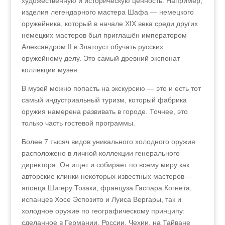
художественную и историческую ценность. Например,
изделия легендарного мастера Шафа — немецкого
оружейника, который в начале ХIХ века среди других
немецких мастеров был приглашён императором
Александром II в Златоуст обучать русских
оружейному делу. Это самый древний экспонат
коллекции музея.
В музей можно попасть на экскурсию — это и есть тот
самый индустриальный туризм, который фабрика
оружия намерена развивать в городе. Точнее, это
только часть гостевой программы.
Более 7 тысяч видов уникального холодного оружия
расположено в личной коллекции генерального
директора. Он ищет и собирает по всему миру как
авторские клинки некоторых известных мастеров —
японца Шигеру Тозаки, француза Гаспара Когнета,
испанцев Хосе Эспозито и Луиса Вергары, так и
холодное оружие по географическому принципу:
сделанное в Германии, России, Чехии, на Тайване