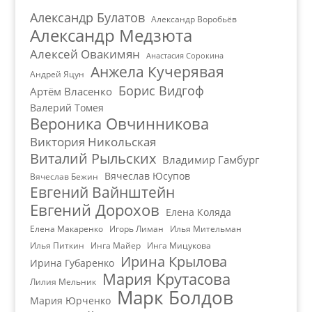
Александр Булатов
Александр Воробьёв
Александр Медзюта
Алексей Овакимян
Анастасия Сорокина
Анжела Кучерявая
Андрей Яцун
Борис Видгоф
Артём Власенко
Валерий Томея
Вероника Овчинникова
Виктория Никольская
Виталий Рыльских
Владимир Гамбург
Вячеслав Юсупов
Вячеслав Бежин
Евгений Вайнштейн
Евгений Дорохов
Елена Коляда
Елена Макаренко
Игорь Лиман
Илья Мительман
Илья Питкин
Инга Майер
Инга Мицукова
Ирина Крылова
Ирина Губаренко
Мария Крутасова
Лилия Мельник
Марк Болдов
Мария Юрченко