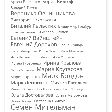
Борис Видгоф
Артём Власенко
Валерий Томея
Вероника Овчинникова
Виктория Никольская
Виталий Рыльских
Владимир Гамбург
Вячеслав Юсупов
Вячеслав Бежин
Евгений Вайнштейн
Евгений Дорохов
Елена Коляда
Елена Макаренко
Игорь Лиман
Илья Мительман
Илья Питкин
Инга Майер
Инга Мицукова
Ирина Крылова
Ирина Губаренко
Мария Крутасова
Лилия Мельник
Марк Болдов
Мария Юрченко
Марк Лейвиков
Михаил Васильев
Олег Колесников
Олег Лакницкий
Михаил Юревич
Ольга Достовалова
Ольга Миронова
Светлана Видгоф
Павел Павлов
Семён Мительман