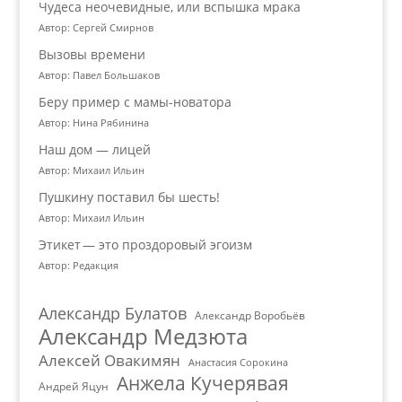
Чудеса неочевидные, или вспышка мрака
Автор: Сергей Смирнов
Вызовы времени
Автор: Павел Большаков
Беру пример с мамы-новатора
Автор: Нина Рябинина
Наш дом — лицей
Автор: Михаил Ильин
Пушкину поставил бы шесть!
Автор: Михаил Ильин
Этикет — это проздоровый эгоизм
Автор: Редакция
Александр Булатов
Александр Воробьёв
Александр Медзюта
Алексей Овакимян
Анастасия Сорокина
Анжела Кучерявая
Андрей Яцун