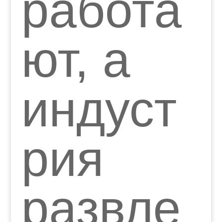
работа
ют, а
индуст
рия
развле