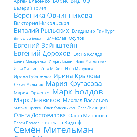
Борис Видгоф
Артём Власенко
Валерий Томея
Вероника Овчинникова
Виктория Никольская
Виталий Рыльских
Владимир Гамбург
Вячеслав Юсупов
Вячеслав Бежин
Евгений Вайнштейн
Евгений Дорохов
Елена Коляда
Елена Макаренко
Игорь Лиман
Илья Мительман
Илья Питкин
Инга Майер
Инга Мицукова
Ирина Крылова
Ирина Губаренко
Мария Крутасова
Лилия Мельник
Марк Болдов
Мария Юрченко
Марк Лейвиков
Михаил Васильев
Олег Колесников
Олег Лакницкий
Михаил Юревич
Ольга Достовалова
Ольга Миронова
Светлана Видгоф
Павел Павлов
Семён Мительман