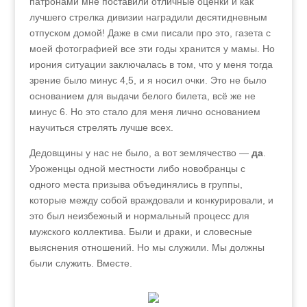
патронами мне поставили отличные оценки и как
лучшего стрелка дивизии наградили десятидневным
отпуском домой! Даже в сми писали про это, газета с
моей фотографией все эти годы хранится у мамы. Но
ирония ситуации заключалась в том, что у меня тогда
зрение было минус 4,5, и я носил очки. Это не было
основанием для выдачи белого билета, всё же не
минус 6. Но это стало для меня лично основанием
научиться стрелять лучше всех.
Дедовщины у нас не было, а вот землячество —
да
.
Уроженцы одной местности либо новобранцы с
одного места призыва объединялись в группы,
которые между собой враждовали и конкурировали, и
это был неизбежный и нормальный процесс для
мужского коллектива. Были и драки, и словесные
выяснения отношений. Но мы служили. Мы должны
были служить. Вместе.