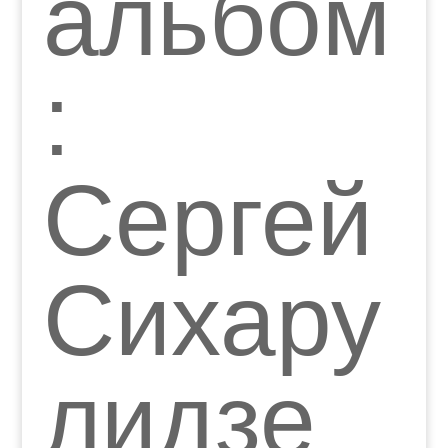
альбом
:
Сергей
Сихару
лидзе