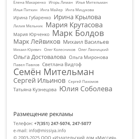
Елена Макаренко
Игорь Лиман
Илья Мительман
Илья Питкин
Инга Майер
Инга Мицукова
Ирина Крылова
Ирина Губаренко
Мария Крутасова
Лилия Мельник
Марк Болдов
Мария Юрченко
Марк Лейвиков
Михаил Васильев
Олег Колесников
Олег Лакницкий
Михаил Юревич
Ольга Достовалова
Ольга Миронова
Светлана Видгоф
Павел Павлов
Семён Мительман
Сергей Ильинов
Сергей Пахомов
Юлия Соболева
Татьяна Кузнецова
Размещение рекламы
Телефон:
+7(351) 247-5074, 247-5077
e-mail:
info@missiya.info
© 2003-2025 ООО «Издательский дом «Миссия».