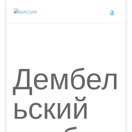
Дембел
ьский