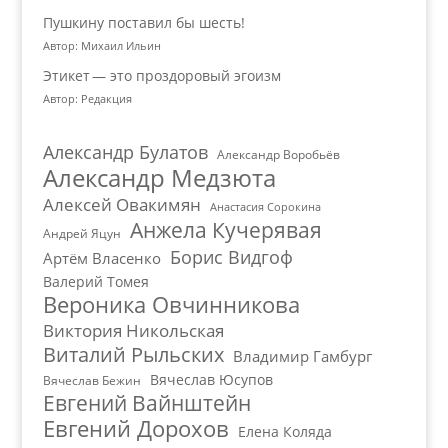
Пушкину поставил бы шесть!
Автор: Михаил Ильин
Этикет — это проздоровый эгоизм
Автор: Редакция
Александр Булатов
Александр Воробьёв
Александр Медзюта
Алексей Овакимян
Анастасия Сорокина
Анжела Кучерявая
Андрей Яцун
Борис Видгоф
Артём Власенко
Валерий Томея
Вероника Овчинникова
Виктория Никольская
Виталий Рыльских
Владимир Гамбург
Вячеслав Юсупов
Вячеслав Бежин
Евгений Вайнштейн
Евгений Дорохов
Елена Коляда