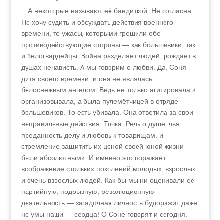
…А некоторые называют её бандиткой. Не согласна.
Не хочу судить и обсуждать действия военного
времени, те ужасы, которыми грешили обе
противодействующие стороны — как большевики, так
и белогвардейцы. Война разделяет людей, рождает в
душах ненависть. А мы говорим о любви. Да, Соня —
дитя своего времени, и она не являлась
белоснежным ангелом. Ведь не только агитировала и
организовывала, а была пулемётчицей в отряде
большевиков. То есть убивала. Она ответила за свои
неправильные действия. Точка. Речь о душе, чья
преданность делу и любовь к товарищам, и
стремление защитить их ценой своей юной жизни
были абсолютными. И именно это поражает
воображение стольких поколений молодых, взрослых
и очень взрослых людей. Как бы мы ни оценивали её
партийную, подрывную, революционную
деятельность — загадочная личность будоражит даже
не умы наши — сердца! О Соне говорят и сегодня.