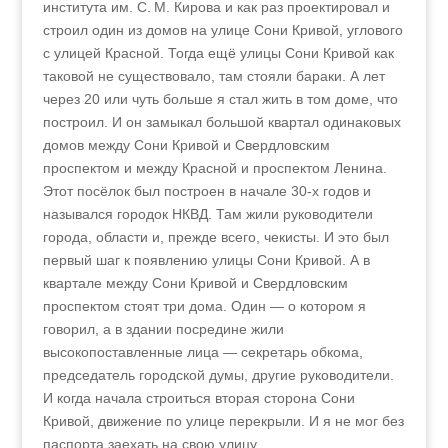
института им. С. М. Кирова и как раз проектировал и
строил один из домов на улице Сони Кривой, углового
с улицей Красной. Тогда ещё улицы Сони Кривой как
таковой не существовало, там стояли бараки. А лет
через 20 или чуть больше я стал жить в том доме, что
построил. И он замыкал большой квартал одинаковых
домов между Сони Кривой и Свердловским
проспектом и между Красной и проспектом Ленина.
Этот посёлок был построен в начале 30‑х годов и
назывался городок НКВД. Там жили руководители
города, области и, прежде всего, чекисты. И это был
первый шаг к появлению улицы Сони Кривой. А в
квартале между Сони Кривой и Свердловским
проспектом стоят три дома. Один — о котором я
говорил, а в здании посредине жили
высокопоставленные лица — секретарь обкома,
председатель городской думы, другие руководители.
И когда начала строиться вторая сторона Сони
Кривой, движение по улице перекрыли. И я не мог без
паспорта заехать на свою улицу…