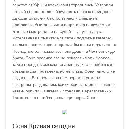
верстах от Уфы, и колчаковцы торопились. Устроили
скорый военно-полевой суд: пять пьяных офицеров
да один штатский быстро вынесли смертные
приговоры, быстро зачитали приговор подсудимым,
которые смотрели не на судей — друг на друга.
Истерзанная Соня сказала своей подруге в камере:
«только ради матери я терпела бы пытки и дальше…»
Последние её письма всё-таки дошли в Челябинск до
брата, Соня просила его не покидать мать. Удалось
также передать омским товарищам, что челябинская
организация провалена, но её глава,
Соня
, никого не
выдала… Всю ночь во дворе тюрьмы гремели
выстрелы, раздавались крики, хрипы, стоны — пьяные
казаки рубили шашками и стреляли в арестованных.
Так страшно погибла революционерка Соня.
Соня Кривая сегодня