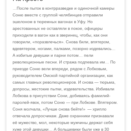
…После пыток в контрразведке и одиночной камеры
Соню вместе с группой челябинцев отправили
эшелоном в тюремных вагонах в Уфу. Но
арестованных не оставляли в покое, офицеры
приходили в вагон как в зверинец, чтобы, как они
говорили, «поразвлечься». Снова били, впятером,
вдевятером, ногами, палками, позорно издевались…
А избитые девушки и парни потом… пели
революционные песни. И стража подпевала им… По
приезде Соню вели впереди, рядом с Лобковым,
руководителем Омской партийной организации, как
самых главных революционеров. И снова — тюрьма,
допросы, жестокие пытки, издевательства. Избивали
Лобкова в присутствии Сони, добиваясь фамилий-
паролей-явок, потом Соню — при Лобкове. Впятером.
Соня молчала, «Лучше снова бейте!» — хрипло
отвечала допросчикам. Даже охранники признавали
её мужество, мол, некоторые мужчины держат себя
хуже этой девушки… А большевики были уже в 30