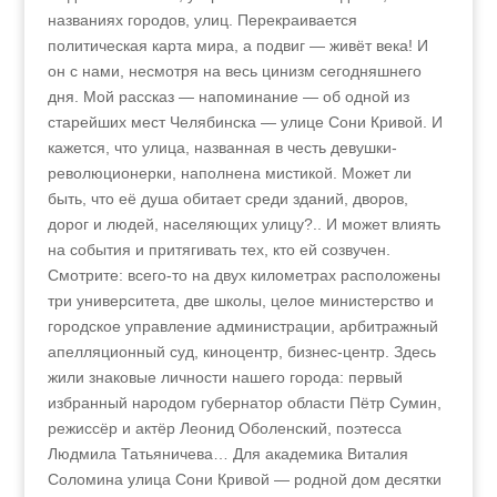
названиях городов, улиц. Перекраивается
политическая карта мира, а подвиг — живёт века! И
он с нами, несмотря на весь цинизм сегодняшнего
дня. Мой рассказ — напоминание — об одной из
старейших мест Челябинска — улице Сони Кривой. И
кажется, что улица, названная в честь девушки-
революционерки, наполнена мистикой. Может ли
быть, что её душа обитает среди зданий, дворов,
дорог и людей, населяющих улицу?.. И может влиять
на события и притягивать тех, кто ей созвучен.
Смотрите: всего-то на двух километрах расположены
три университета, две школы, целое министерство и
городское управление администрации, арбитражный
апелляционный суд, киноцентр, бизнес-центр. Здесь
жили знаковые личности нашего города: первый
избранный народом губернатор области Пётр Сумин,
режиссёр и актёр Леонид Оболенский, поэтесса
Людмила Татьяничева… Для академика Виталия
Соломина улица Сони Кривой — родной дом десятки