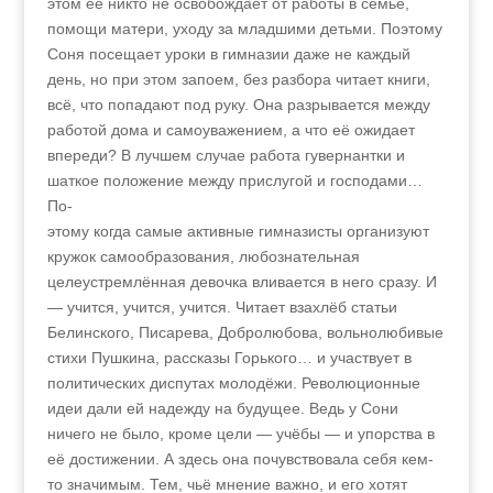
этом её никто не освобождает от работы в семье,
помощи матери, уходу за младшими детьми. Поэтому
Соня посещает уроки в гимназии даже не каждый
день, но при этом запоем, без разбора читает книги,
всё, что попадают под руку. Она разрывается между
работой дома и самоуважением, а что её ожидает
впереди? В лучшем случае работа гувернантки и
шаткое положение между прислугой и господами…
По-
этому когда самые активные гимназисты организуют
кружок самообразования, любознательная
целеустремлённая девочка вливается в него сразу. И
— учится, учится, учится. Читает взахлёб статьи
Белинского, Писарева, Добролюбова, вольнолюбивые
стихи Пушкина, рассказы Горького… и участвует в
политических диспутах молодёжи. Революционные
идеи дали ей надежду на будущее. Ведь у Сони
ничего не было, кроме цели — учёбы — и упорства в
её достижении. А здесь она почувствовала себя кем-
то значимым. Тем, чьё мнение важно, и его хотят