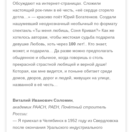
Обсуждают на интернет-страницах. Сложили
настоящий рок-гимн в её честь, «её сердце сгорело
дотла…» — красиво поёт Юрий Богатенков. Создали
нашумевший неоднозначный необычный по формату
спектакль «Ты меня любишь, Соня Кривая?» Как же
хотелось авторам, чтобы жестокая судьба подарила
девушке Любовь, хоть через
100
лет!.. Кто знает,
может, и подарила… Да разве можно предполагать
обыденное и обычное, когда говоришь о столь
прекрасной страстной любящей и верной душе!
Которая, как мне видится, и поныне обитает среди
домов, дворов, дорог и людей, живущих на улице,
названной в её честь…
Виталий Иванович Соломин
,
академик РААСН, РАЕН, Почётный строитель
России:
— Я приехал в Челябинск в 1952 году из Свердловска
после окончания Уральского индустриального