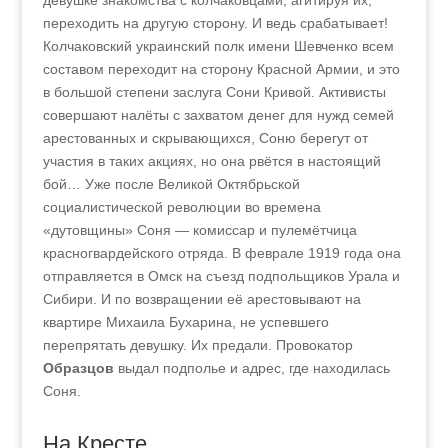
девушке знакомства с колчаковцами, агитируя их,
переходить на другую сторону. И ведь срабатывает!
Колчаковский украинский полк имени Шевченко всем
составом переходит на сторону Красной Армии, и это
в большой степени заслуга Сони Кривой. Активисты
совершают налёты с захватом денег для нужд семей
арестованных и скрывающихся, Соню берегут от
участия в таких акциях, но она рвётся в настоящий
бой… Уже после Великой Октябрьской
социалистической революции во времена
«дутовщины» Соня — комиссар и пулемётчица
красногвардейского отряда. В феврале 1919 года она
отправляется в Омск на съезд подпольщиков Урала и
Сибири. И по возвращении её арестовывают на
квартире Михаила Бухарина, не успевшего
перепрятать девушку. Их предали. Провокатор
Образцов
выдал подполье и адрес, где находилась
Соня.
На Кресте