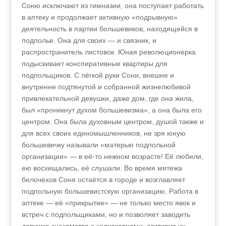
Соню исключают из гимназии, она поступает работать
в аптеку и продолжает активную «подрывную»
деятельность в партии большевиков, находящейся в
подполье. Она для своих — и связник, и
распространитель листовок. Юная революционерка
подыскивает конспиративные квартиры для
подпольщиков. С лёгкой руки Сони, внешне и
внутренне подтянутой и собранной жизнелюбивой
привлекательной девушки, даже дом, где она жила,
был «проникнут духом большевизма», а она была его
центром. Она была духовным центром, душой также и
для всех своих единомышленников, не зря юную
большевичку называли «матерью подпольной
организации» — в её-то нежном возрасте! Её любили,
ею восхищались, её слушали. Во время мятежа
белочехов Соня остаётся в городе и возглавляет
подпольную большевистскую организацию. Работа в
аптеке — её «прикрытие» — не только место явок и
встреч с подпольщиками, но и позволяет заводить