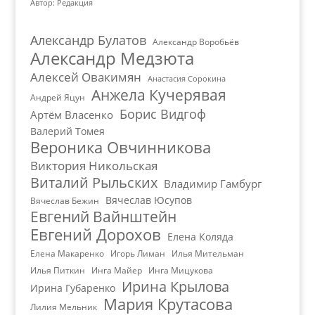
Автор: Редакция
Александр Булатов
Александр Воробьёв
Александр Медзюта
Алексей Овакимян
Анастасия Сорокина
Анжела Кучерявая
Андрей Яцун
Борис Видгоф
Артём Власенко
Валерий Томея
Вероника Овчинникова
Виктория Никольская
Виталий Рыльских
Владимир Гамбург
Вячеслав Юсупов
Вячеслав Бежин
Евгений Вайнштейн
Евгений Дорохов
Елена Коляда
Елена Макаренко
Игорь Лиман
Илья Мительман
Илья Питкин
Инга Майер
Инга Мицукова
Ирина Крылова
Ирина Губаренко
Мария Крутасова
Лилия Мельник