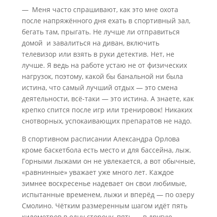
— Меня часто спрашивают, как это мне охота
после напряжённого дня ехать в спортивный зал,
бегать там, прыгать. Не лучше ли отправиться
домой и завалиться на диван, включить
телевизор или взять в руки детектив. Нет, не
лучше. Я ведь на работе устаю не от физических
нагрузок, поэтому, какой бы банальной ни была
истина, что самый лучший отдых — это смена
деятельности, всё-таки — это истина. А знаете, как
крепко спится после игр или тренировок! Никаких
снотворных, успокаивающих препаратов не надо.
В спортивном расписании Алек­сандра Орлова
кроме баскетбола есть место и для бассейна, лыж.
Горными лыжами он не увлекается, а вот обычные,
«равнинные» уважает уже много лет. Каждое
зимнее воскресенье надевает он свои любимые,
испытанные временем, лыжи и вперёд — по озеру
Смолино. Чётким размеренным шагом идёт пять
километров в одну сторону, пять — в другую.