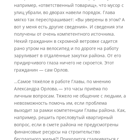
например, «ответственный товарищ», что мусор с
улиц убрали, во дворах навели порядок. Глава
мягко так переспрашивает: «Вы уверены в этом? А
вот у меня есть другие сведения». И сведения эти
получены от очень компетентного источника.
Некий гражданин в скромной ветровке садится
рано утром на велосипед и по дороге на работу
заруливает в отдалённые закутки района. От его
придирчивого глаза ничего не скроется. Этот
гражданин — сам Орлов.
…Самое тяжёлое в работе Главы, по мнению
Александра Орлова, — это часы приёма по
личным вопросам. Тяжело не общение с людьми, а
невозможность помочь им, если проблема
выходит за рамки компетенции Главы района. Как,
например, решить пресловутый квартирный
вопрос, если в смете района не предусмотрены
финансовые ресурсы на строительство
бесплатного жилья?! Приходится сталкиваться с