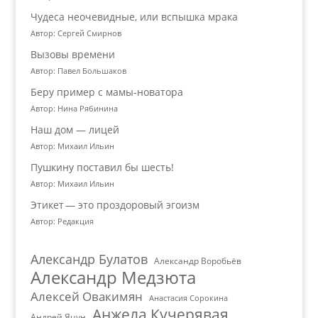
Чудеса неочевидные, или вспышка мрака
Автор: Сергей Смирнов
Вызовы времени
Автор: Павел Большаков
Беру пример с мамы-новатора
Автор: Нина Рябинина
Наш дом — лицей
Автор: Михаил Ильин
Пушкину поставил бы шесть!
Автор: Михаил Ильин
Этикет — это проздоровый эгоизм
Автор: Редакция
Александр Булатов
Александр Воробьёв
Александр Медзюта
Алексей Овакимян
Анастасия Сорокина
Анжела Кучерявая
Андрей Яцун