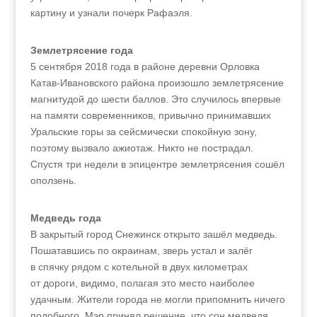
картину и узнали почерк Рафаэля.
Землетрясение года
5 сентября 2018 года в районе деревни Орловка
Катав‑Ивановского района произошло землетрясение
магнитудой до шести баллов. Это случилось впервые
на памяти современников, привычно принимавших
Уральские горы за сейсмически спокойную зону,
поэтому вызвало ажиотаж. Никто не пострадал.
Спустя три недели в эпицентре землетрясения сошёл
оползень.
Медведь года
В закрытый город Снежинск открыто зашёл медведь.
Пошатавшись по окраинам, зверь устал и залёг
в спячку рядом с котельной в двух километрах
от дороги, видимо, полагая это место наиболее
удачным. Жители города не могли припомнить ничего
подобного. Мэр принял решение, что сон медведя