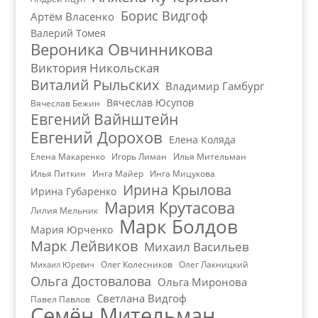
Борис Видгоф
Артём Власенко
Валерий Томея
Вероника Овчинникова
Виктория Никольская
Виталий Рыльских
Владимир Гамбург
Вячеслав Юсупов
Вячеслав Бежин
Евгений Вайнштейн
Евгений Дорохов
Елена Коляда
Елена Макаренко
Игорь Лиман
Илья Мительман
Илья Питкин
Инга Майер
Инга Мицукова
Ирина Крылова
Ирина Губаренко
Мария Крутасова
Лилия Мельник
Марк Болдов
Мария Юрченко
Марк Лейвиков
Михаил Васильев
Олег Колесников
Олег Лакницкий
Михаил Юревич
Ольга Достовалова
Ольга Миронова
Светлана Видгоф
Павел Павлов
Семён Мительман