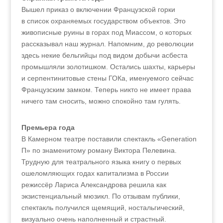
Вышел приказ о включении Французской горки
в список охраняемых государством объектов. Это
живописные руины в горах под Миассом, о которых
рассказывал наш журнал. Напомним, до революции
здесь некие бельгийцы под видом добычи асбеста
промышляли золотишком. Остались шахты, карьеры
и серпентинитовые стены ГОКа, именуемого сейчас
Французским замком. Теперь никто не имеет права
ничего там сносить, можно спокойно там гулять.
Премьера года
В Камерном театре поставили спектакль «Generation
П» по знаменитому роману Виктора Пелевина.
Трудную для театрального языка книгу о первых
ошеломляющих годах капитализма в России
режиссёр Лариса Александрова решила как
экзистенциальный мюзикл. По отзывам публики,
спектакль получился щемящий, ностальгический,
визуально очень наполненный и страстный.