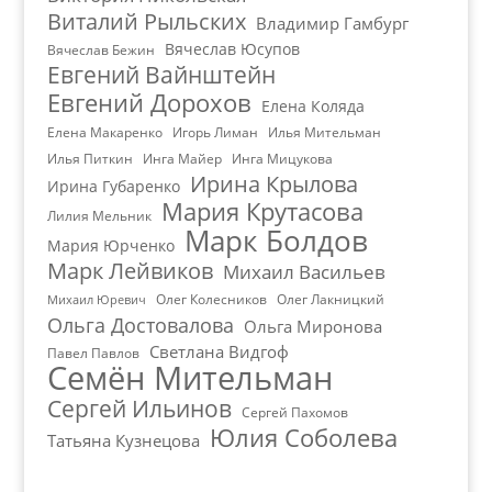
Виталий Рыльских
Владимир Гамбург
Вячеслав Юсупов
Вячеслав Бежин
Евгений Вайнштейн
Евгений Дорохов
Елена Коляда
Елена Макаренко
Игорь Лиман
Илья Мительман
Илья Питкин
Инга Майер
Инга Мицукова
Ирина Крылова
Ирина Губаренко
Мария Крутасова
Лилия Мельник
Марк Болдов
Мария Юрченко
Марк Лейвиков
Михаил Васильев
Олег Колесников
Олег Лакницкий
Михаил Юревич
Ольга Достовалова
Ольга Миронова
Светлана Видгоф
Павел Павлов
Семён Мительман
Сергей Ильинов
Сергей Пахомов
Юлия Соболева
Татьяна Кузнецова