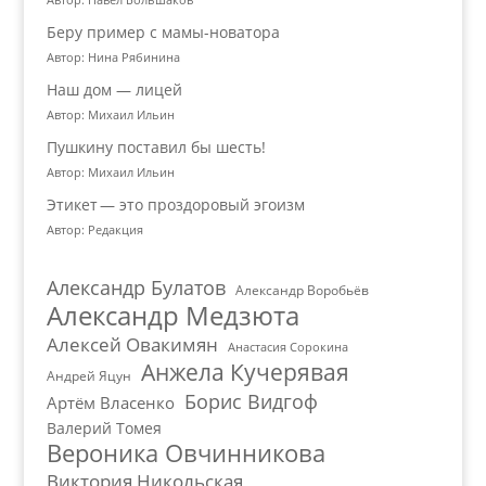
Беру пример с мамы-новатора
Автор: Нина Рябинина
Наш дом — лицей
Автор: Михаил Ильин
Пушкину поставил бы шесть!
Автор: Михаил Ильин
Этикет — это проздоровый эгоизм
Автор: Редакция
Александр Булатов
Александр Воробьёв
Александр Медзюта
Алексей Овакимян
Анастасия Сорокина
Анжела Кучерявая
Андрей Яцун
Борис Видгоф
Артём Власенко
Валерий Томея
Вероника Овчинникова
Виктория Никольская