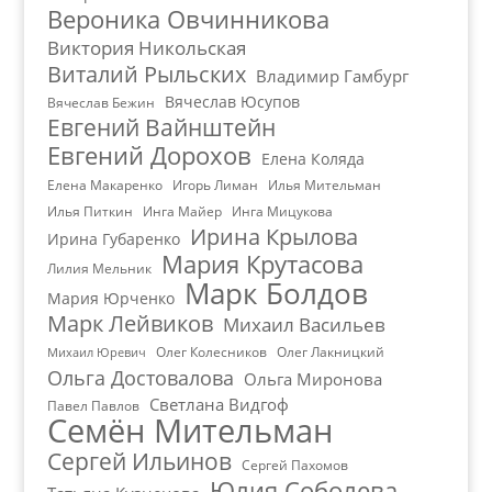
Вероника Овчинникова
Виктория Никольская
Виталий Рыльских
Владимир Гамбург
Вячеслав Юсупов
Вячеслав Бежин
Евгений Вайнштейн
Евгений Дорохов
Елена Коляда
Елена Макаренко
Игорь Лиман
Илья Мительман
Илья Питкин
Инга Майер
Инга Мицукова
Ирина Крылова
Ирина Губаренко
Мария Крутасова
Лилия Мельник
Марк Болдов
Мария Юрченко
Марк Лейвиков
Михаил Васильев
Олег Колесников
Олег Лакницкий
Михаил Юревич
Ольга Достовалова
Ольга Миронова
Светлана Видгоф
Павел Павлов
Семён Мительман
Сергей Ильинов
Сергей Пахомов
Юлия Соболева