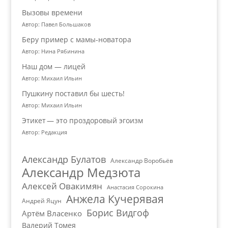
Вызовы времени
Автор: Павел Большаков
Беру пример с мамы-новатора
Автор: Нина Рябинина
Наш дом — лицей
Автор: Михаил Ильин
Пушкину поставил бы шесть!
Автор: Михаил Ильин
Этикет — это проздоровый эгоизм
Автор: Редакция
Александр Булатов
Александр Воробьёв
Александр Медзюта
Алексей Овакимян
Анастасия Сорокина
Анжела Кучерявая
Андрей Яцун
Борис Видгоф
Артём Власенко
Валерий Томея