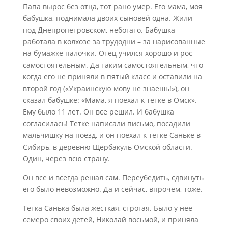
Папа вырос без отца, тот рано умер. Его мама, моя
бабушка, поднимала двоих сыновей одна. Жили
под Днепропетровском, небогато. Бабушка
работала в колхозе за трудодни – за нарисованные
на бумажке палочки. Отец учился хорошо и рос
самостоятельным. Да таким самостоятельным, что
когда его не приняли в пятый класс и оставили на
второй год («Украинскую мову не знаешь!»), он
сказал бабушке: «Мама, я поехал к тетке в Омск».
Ему было 11 лет. Он все решил. И бабушка
согласилась! Тетке написали письмо, посадили
мальчишку на поезд, и он поехал к тетке Саньке в
Сибирь, в деревню Щербакуль Омской области.
Один, через всю страну.
Он все и всегда решал сам. Переубедить, сдвинуть
его было невозможно. Да и сейчас, впрочем, тоже.
Тетка Санька была жесткая, строгая. Было у нее
семеро своих детей, Николай восьмой, и приняла