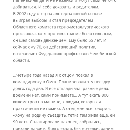
папенькины дети не неженки и могут сами чего-то
добиваться. И себе доказать, и родителям.
В 2002 году отец на альтернативной основе
выиграл выборы и стал председателем
Областного комитета горно-металлургического
профсоюза, хотя противостояние было сильным,
он шел самовыдвиженцем. Ему было 55 лет. И
сейчас ему 70, он действующий политик,
возглавляет Федерацию профсоюзов Челябинской
области.
…Четыре года назад я с отцом поехал в
командировку в Омск. Планировали эту поездку
долго, года два. Я все откладывал: разные дела,
времени нет, сами понимаете… А тут ехать 800
километров на машине, к людям, которых я
практически не помню. А отец мне все говорил:
«Хочу на родину съездить, тетка там жива еще, ей
90 лет». Спланировали наконец, собрались,
поехали вдвоем. Долго ехали, без ночевки, одним