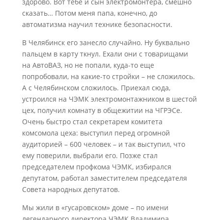
здорово. Вот тебе и сын электромонтера, смешно
сказать… Потом меня папа, конечно, до
автоматизма научил технике безопасности.
В Челябинск его занесло случайно. Ну буквально
пальцем в карту ткнул. Ехали они с товарищами
на АвтоВАЗ, но не попали, куда-то еще
попробовали, на какие-то стройки – не сложилось.
А с Челябинском сложилось. Приехал сюда,
устроился на ЧЭМК электромонтажником в шестой
цех, получил комнату в общежитии на ЧГРЭСе.
Очень быстро стал секретарем комитета
комсомола цеха: выступил перед огромной
аудиторией – 600 человек – и так выступил, что
ему поверили, выбрали его. Позже стал
председателем профкома ЧЭМК, избирался
депутатом, работал заместителем председателя
Совета народных депутатов.
Мы жили в «гусаровском» доме – по имени
легендарного директора ЧЭМК Владимира