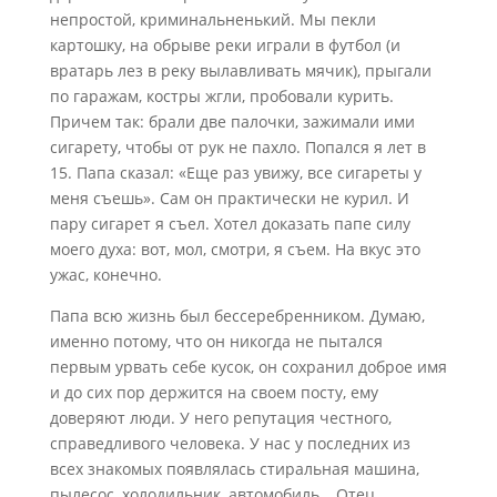
непростой, криминальненький. Мы пекли
картошку, на обрыве реки играли в футбол (и
вратарь лез в реку вылавливать мячик), прыгали
по гаражам, костры жгли, пробовали курить.
Причем так: брали две палочки, зажимали ими
сигарету, чтобы от рук не пахло. Попался я лет в
15. Папа сказал: «Еще раз увижу, все сигареты у
меня съешь». Сам он практически не курил. И
пару сигарет я съел. Хотел доказать папе силу
моего духа: вот, мол, смотри, я съем. На вкус это
ужас, конечно.
Папа всю жизнь был бессеребренником. Думаю,
именно потому, что он никогда не пытался
первым урвать себе кусок, он сохранил доброе имя
и до сих пор держится на своем посту, ему
доверяют люди. У него репутация честного,
справедливого человека. У нас у последних из
всех знакомых появлялась стиральная машина,
пылесос, холодильник, автомобиль… Отец,