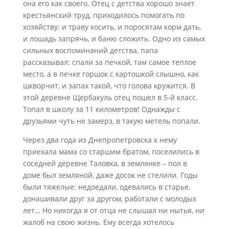
она его как своего. Отец с детства хорошо знает
крестьянский труд, приходилось помогать по
хозяйству: и траву косить, и поросятам корм дать,
и лошадь запрячь, и баню сложить. Одно из самых
сильных воспоминаний детства, папа
рассказывал: спали за печкой, там самое теплое
место, а в печке горшок с картошкой слышно, как
шкворчит, и запах такой, что голова кружится. В
этой деревне Щербакуль отец пошел в 5-й класс.
Топал в школу за 11 километров! Однажды с
друзьями чуть не замерз, в такую метель попали.
Через два года из Днепропетровска к нему
приехала мама со старшим братом, поселились в
соседней деревне Таловка, в землянке – пол в
доме был земляной, даже досок не стелили. Годы
были тяжелые: недоедали, одевались в старье,
донашивали друг за другом, работали с молодых
лет… Но никогда я от отца не слышал ни нытья, ни
жалоб на свою жизнь. Ему всегда хотелось