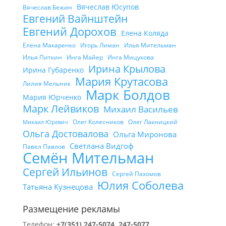
Вячеслав Юсупов
Вячеслав Бежин
Евгений Вайнштейн
Евгений Дорохов
Елена Коляда
Елена Макаренко
Игорь Лиман
Илья Мительман
Илья Питкин
Инга Майер
Инга Мицукова
Ирина Крылова
Ирина Губаренко
Мария Крутасова
Лилия Мельник
Марк Болдов
Мария Юрченко
Марк Лейвиков
Михаил Васильев
Олег Колесников
Олег Лакницкий
Михаил Юревич
Ольга Достовалова
Ольга Миронова
Светлана Видгоф
Павел Павлов
Семён Мительман
Сергей Ильинов
Сергей Пахомов
Юлия Соболева
Татьяна Кузнецова
Размещение рекламы
Телефон:
+7(351) 247-5074, 247-5077