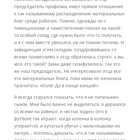
председатель профкома, имел прямое отношение
к так называемому распределению материальных
благ среди рабочих. Помню, однажды он с
помощниками и заместителями поехал на какой-
то особый склад, где нужно было что-то получать,
и я с ним вместе увязался, уж не помню почему. И
заведующая этим складом, поздоровавшись со
всеми приветливо, к отцу обратилась строго: а вы,
мол, кто такой? Замы даже сконфузились: так это
же наш председатель. Не интересовали отца все
эти материальные блага, пока мама не начинала
причитать: «Коля! Да в конце концов!»
Я всегда старался показать, что я не папенькин
сынок. Мне было важно не выделяться, я держался
со всеми на равных: и «встык ходил» (это в
футболе так играют, когда коленка в коленку
упирается), и купаться убегал с мальчишками из
лагеря… Хотелось доказать, что и так называемые