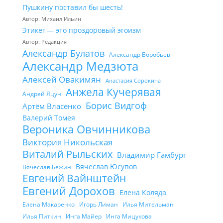
Пушкину поставил бы шесть!
Автор: Михаил Ильин
Этикет — это проздоровый эгоизм
Автор: Редакция
Александр Булатов
Александр Воробьёв
Александр Медзюта
Алексей Овакимян
Анастасия Сорокина
Анжела Кучерявая
Андрей Яцун
Борис Видгоф
Артём Власенко
Валерий Томея
Вероника Овчинникова
Виктория Никольская
Виталий Рыльских
Владимир Гамбург
Вячеслав Юсупов
Вячеслав Бежин
Евгений Вайнштейн
Евгений Дорохов
Елена Коляда
Елена Макаренко
Игорь Лиман
Илья Мительман
Илья Питкин
Инга Майер
Инга Мицукова