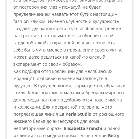
от посторонних глаз – пожалуй, не будет
преувеличением назвать этот бутик настоящим
fashion-клубом. Именно клубность и кулуарность
создают для каждого его гостя особое настроение –
настроение, с которым хочется обновить свой
гардероб какой-то красивой вещью, позволить
себе быть чуть смелее в проявлении своего «я», а,
может, даже решиться на какой-то смелый
эксперимент со своим образом.
Как подбираются коллекции для челябинских
модниц? С любовью и умением заглянуть в
будущее. В будущее линий, форм, цветов, образов и
стиля. К уже знакомым маркам и брендам мировых
домов моды постоянно добавляются новые имена
и коллекции. Для прекрасной половины – это
потрясающая линия
La Perla Studio
от роскошного
нижнего белья до аксессуаров для дома,
неповторимые образы
Elisabetta Franchi
и одной
из линий этого модного дома – утонченной
Betty