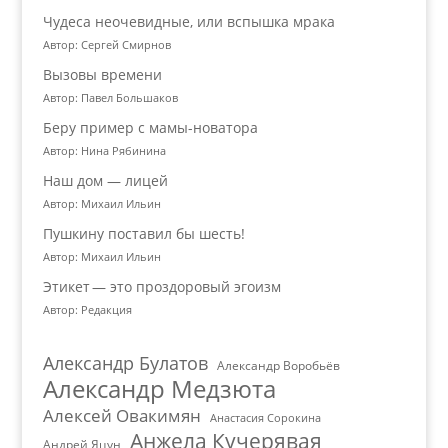
Чудеса неочевидные, или вспышка мрака
Автор: Сергей Смирнов
Вызовы времени
Автор: Павел Большаков
Беру пример с мамы-новатора
Автор: Нина Рябинина
Наш дом — лицей
Автор: Михаил Ильин
Пушкину поставил бы шесть!
Автор: Михаил Ильин
Этикет — это проздоровый эгоизм
Автор: Редакция
Александр Булатов
Александр Воробьёв
Александр Медзюта
Алексей Овакимян
Анастасия Сорокина
Анжела Кучерявая
Андрей Яцун