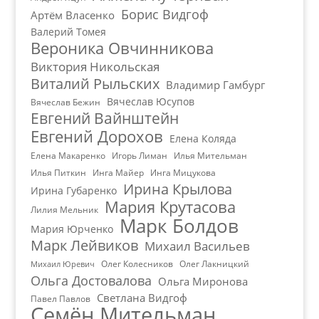
Борис Видгоф
Артём Власенко
Валерий Томея
Вероника Овчинникова
Виктория Никольская
Виталий Рыльских
Владимир Гамбург
Вячеслав Юсупов
Вячеслав Бежин
Евгений Вайнштейн
Евгений Дорохов
Елена Коляда
Елена Макаренко
Игорь Лиман
Илья Мительман
Илья Питкин
Инга Майер
Инга Мицукова
Ирина Крылова
Ирина Губаренко
Мария Крутасова
Лилия Мельник
Марк Болдов
Мария Юрченко
Марк Лейвиков
Михаил Васильев
Олег Колесников
Олег Лакницкий
Михаил Юревич
Ольга Достовалова
Ольга Миронова
Светлана Видгоф
Павел Павлов
Семён Мительман