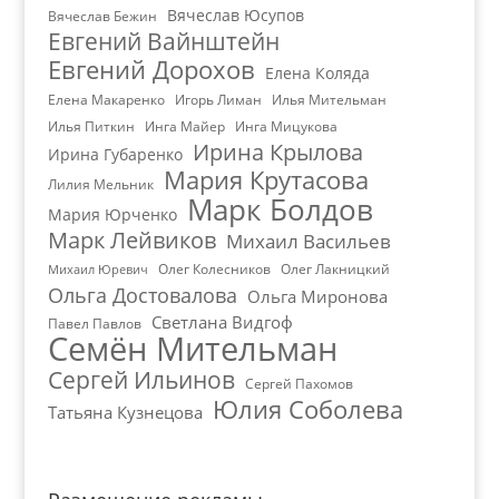
Вячеслав Юсупов
Вячеслав Бежин
Евгений Вайнштейн
Евгений Дорохов
Елена Коляда
Елена Макаренко
Игорь Лиман
Илья Мительман
Илья Питкин
Инга Майер
Инга Мицукова
Ирина Крылова
Ирина Губаренко
Мария Крутасова
Лилия Мельник
Марк Болдов
Мария Юрченко
Марк Лейвиков
Михаил Васильев
Олег Колесников
Олег Лакницкий
Михаил Юревич
Ольга Достовалова
Ольга Миронова
Светлана Видгоф
Павел Павлов
Семён Мительман
Сергей Ильинов
Сергей Пахомов
Юлия Соболева
Татьяна Кузнецова