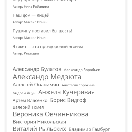
Автор: Нина Рябинина
Наш дом — лицей
Автор: Михаил Ильин
Пушкину поставил бы шесть!
Автор: Михаил Ильин
Этикет — это проздоровый эгоизм
Автор: Редакция
Александр Булатов
Александр Воробьёв
Александр Медзюта
Алексей Овакимян
Анастасия Сорокина
Анжела Кучерявая
Андрей Яцун
Борис Видгоф
Артём Власенко
Валерий Томея
Вероника Овчинникова
Виктория Никольская
Виталий Рыльских
Владимир Гамбург