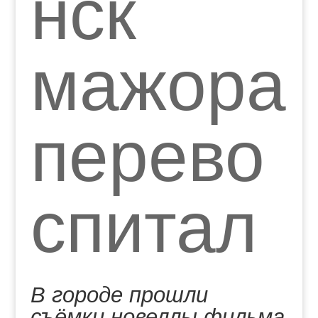
нск
мажора
перево
спитал
В городе прошли
съёмки новеллы фильма