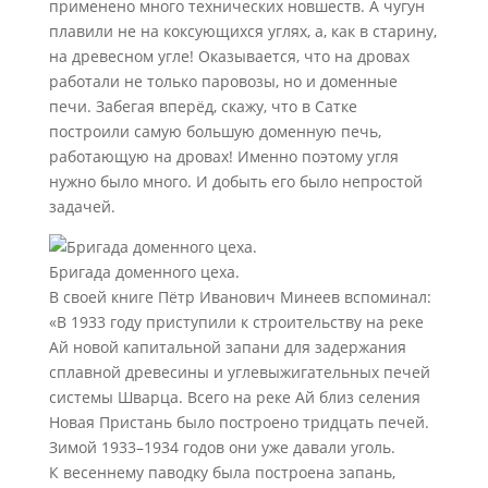
применено много технических новшеств. А чугун
плавили не на коксующихся углях, а, как в старину,
на древесном угле! Оказывается, что на дровах
работали не только паровозы, но и доменные
печи. Забегая вперёд, скажу, что в Сатке
построили самую большую доменную печь,
работающую на дровах! Именно поэтому угля
нужно было много. И добыть его было непростой
задачей.
Бригада доменного цеха.
В своей книге Пётр Иванович Минеев вспоминал:
«В 1933 году приступили к строительству на реке
Ай новой капитальной запани для задержания
сплавной древесины и углевыжигательных печей
системы Шварца. Всего на реке Ай близ селения
Новая Пристань было построено тридцать печей.
Зимой 1933–1934 годов они уже давали уголь.
К весеннему паводку была построена запань,