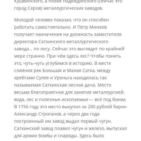
Кушвинского, а позже Надеждинского (сейчас это
город Серов) металлургических заводов.
Молодой человек показал, что он способен
работать самостоятельно. И Пётр Минеев
получает назначение на должность заместителя
директора Саткинского металлургического
завода… по лесу. Сейчас это выглядит по крайней
мере странно. При чём здесь лес? Чтобы понять
это, чуть-чуть углубимся в историю. В месте
слияния рек Большая и Малая Сатка, между
хребтами Сулея и Уреньга находилась так
называемая Саткинская лесная дача. Место
весьма благоприятное для занятия металлургией:
вода, лес и полезные ископаемые — всё под боком.
В 1756 году это место выкупил за 200 рублей барон
Александр Строганов, а через два года
построенный им завод выдал первый чугун.
Саткинский завод плавил чугун и железо, выпускал
для армии бомбы и снаряды. Здесь было