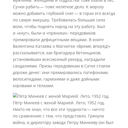
мужчины. Женщины и подростки тоже ехали в лес.
Сучки рубить — тоже нелёгкое дело. К морозу
можно добавить глубокий снег — в горах его всегда
по самую макушку. Требовалась большая сила
воли, чтобы поднять народ на эту работу. Был
и «кнут», были и «пряники»: передовиков
премировали дефицитными вещами. В книге
Валентина Катаева о Магнитке «Время, вперёд!»
рассказывается, как бригадира бетонщиков,
установивших всесоюзный рекорд, наградили
сандалиями. Призы передовикам в Сатке стоили
дороже денег: они премировались патефонами,
велосипедами, гармонями и даже дойными
коровами и тёлками.
Пётр Минеев с женой Марией. Лето, 1952 год.
Никто не знал, что все эти трудности — ничто
по сравнению с тем, что предстояло. Грянула
война, и директору завода Петру Минееву (он был