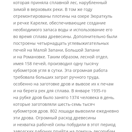
которая приняла сплавной лес, нарубленный
зимой в верховьях реки. В том же году
отремонтированы плотины на озере Зюраткуль
и речке Карелке, обеспечивающие создание
необходимого запаса воды и использование его
во время сплава древесины. Дополнительно были
построены четырнадцать углевыжигательных
печей на Малой Запани, Большой Запани
и на Романовке. Таким образом, лесной отдел,
имея 158 печей, производил одну тысячу
кубометров угля в сутки. Эта огромная работа
требовала больших затрат ручного труда,
особенно на заготовке дров и вывозе их к печам
и на берега рек для сплава. В январе 1935‑го
на рубке дров было занято 1374 человека в день,
которые заготовляли шесть-семь тысяч
кубометров дров. 802 лошади вывозили ежедневно
эти дрова. Огромный расход древесины
и нехватка рабочей силы побудили в этот период
заводских рабочих прийти на помощь лесорубам