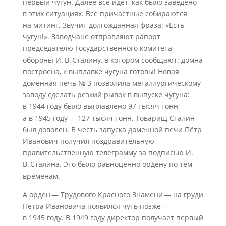
первый чугун. Далее всё идёт, как было заведено
в этих ситуациях. Все причастные собираются
на митинг. Звучит долгожданная фраза: «Есть
чугун!». Заводчане отправляют рапорт
председателю Государственного комитета
обороны И. В. Сталину, в котором сообщают: домна
построена, к выплавке чугуна готовы! Новая
доменная печь № 3 позволила металлургическому
заводу сделать резкий рывок в выпуске чугуна:
в 1944 году было выплавлено 97 тысяч тонн,
а в 1945 году — 127 тысяч тонн. Товарищ Сталин
был доволен. В честь запуска доменной печи Пётр
Иванович получил поздравительную
правительственную телеграмму за подписью И.
В. Сталина. Это было равноценно ордену по тем
временам.
А орден — Трудового Красного Знамени — на груди
Петра Ивановича появился чуть позже —
в 1945 году. В 1949 году директор получает первый