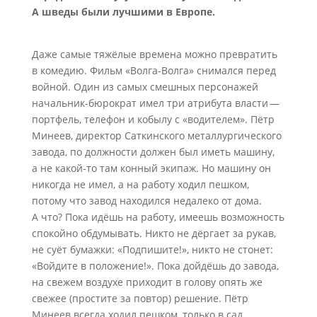
А шведы были лучшими в Европе.
Даже самые тяжёлые времена можно превратить
в комедию. Фильм «Волга-Волга» снимался перед
войной. Один из самых смешных персонажей
начальник-бюрократ имел три атрибута власти —
портфель, телефон и кобылу с «водителем». Пётр
Минеев, директор Саткинского металлургического
завода, по должности должен был иметь машину,
а не какой-то там конный экипаж. Но машину он
никогда не имел, а на работу ходил пешком,
потому что завод находился недалеко от дома.
А что? Пока идёшь на работу, имеешь возможность
спокойно обдумывать. Никто не дёргает за рукав,
не суёт бумажки: «Подпишите!», никто не стонет:
«Войдите в положение!». Пока дойдёшь до завода,
на свежем воздухе приходит в голову опять же
свежее (простите за повтор) решение. Пётр
Минеев всегда ходил пешком, только в сад