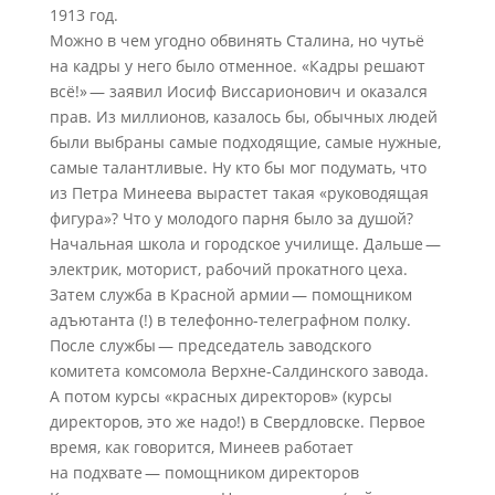
1913 год.
Можно в чем угодно обвинять Сталина, но чутьё
на кадры у него было отменное. «Кадры решают
всё!» — заявил Иосиф Виссарионович и оказался
прав. Из миллионов, казалось бы, обычных людей
были выбраны самые подходящие, самые нужные,
самые талантливые. Ну кто бы мог подумать, что
из Петра Минеева вырастет такая «руководящая
фигура»? Что у молодого парня было за душой?
Начальная школа и городское училище. Дальше —
электрик, моторист, рабочий прокатного цеха.
Затем служба в Красной армии — помощником
адъютанта (!) в телефонно-телеграфном полку.
После службы — председатель заводского
комитета комсомола Верхне-Салдинского завода.
А потом курсы «красных директоров» (курсы
директоров, это же надо!) в Свердловске. Первое
время, как говорится, Минеев работает
на подхвате — помощником директоров