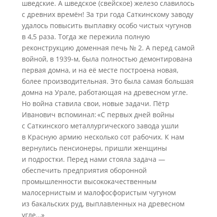
шведские. А шведское (свейское) железо славилось
с древних времён! За три года Саткинскому заводу
удалось повысить выплавку особо чистых чугунов
в 4,5 раза. Тогда же пережила полную
реконструкцию доменная печь № 2. А перед самой
войной, в 1939-м, была полностью демонтирована
первая домна, и на её месте построена новая,
более производительная. Это была самая большая
домна на Урале, работающая на древесном угле.
Но война ставила свои, новые задачи. Пётр
Иванович вспоминал: «С первых дней войны
с Саткинского металлургического завода ушли
в Красную армию несколько сот рабочих. К нам
вернулись пенсионеры, пришли женщины
и подростки. Перед нами стояла задача —
обеспечить предприятия оборонной
промышленности высококачественным
малосернистым и малофосфористым чугуном
из бакальских руд, выплавленных на древесном
угле…»