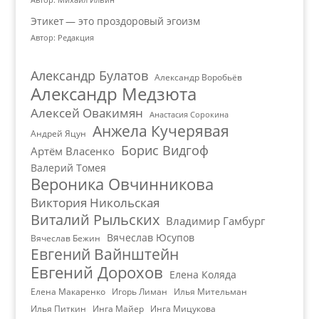
Этикет — это проздоровый эгоизм
Автор: Редакция
Александр Булатов
Александр Воробьёв
Александр Медзюта
Алексей Овакимян
Анастасия Сорокина
Анжела Кучерявая
Андрей Яцун
Борис Видгоф
Артём Власенко
Валерий Томея
Вероника Овчинникова
Виктория Никольская
Виталий Рыльских
Владимир Гамбург
Вячеслав Юсупов
Вячеслав Бежин
Евгений Вайнштейн
Евгений Дорохов
Елена Коляда
Елена Макаренко
Игорь Лиман
Илья Мительман
Илья Питкин
Инга Майер
Инга Мицукова