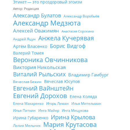
Этикет — это проздоровый эгоизм
Автор: Редакция
Александр Булатов
Александр Воробьёв
Александр Медзюта
Алексей Овакимян
Анастасия Сорокина
Анжела Кучерявая
Андрей Яцун
Борис Видгоф
Артём Власенко
Валерий Томея
Вероника Овчинникова
Виктория Никольская
Виталий Рыльских
Владимир Гамбург
Вячеслав Юсупов
Вячеслав Бежин
Евгений Вайнштейн
Евгений Дорохов
Елена Коляда
Елена Макаренко
Игорь Лиман
Илья Мительман
Илья Питкин
Инга Майер
Инга Мицукова
Ирина Крылова
Ирина Губаренко
Мария Крутасова
Лилия Мельник