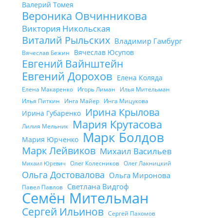
Валерий Томея
Вероника Овчинникова
Виктория Никольская
Виталий Рыльских
Владимир Гамбург
Вячеслав Юсупов
Вячеслав Бежин
Евгений Вайнштейн
Евгений Дорохов
Елена Коляда
Елена Макаренко
Игорь Лиман
Илья Мительман
Илья Питкин
Инга Майер
Инга Мицукова
Ирина Крылова
Ирина Губаренко
Мария Крутасова
Лилия Мельник
Марк Болдов
Мария Юрченко
Марк Лейвиков
Михаил Васильев
Олег Колесников
Олег Лакницкий
Михаил Юревич
Ольга Достовалова
Ольга Миронова
Светлана Видгоф
Павел Павлов
Семён Мительман
Сергей Ильинов
Сергей Пахомов