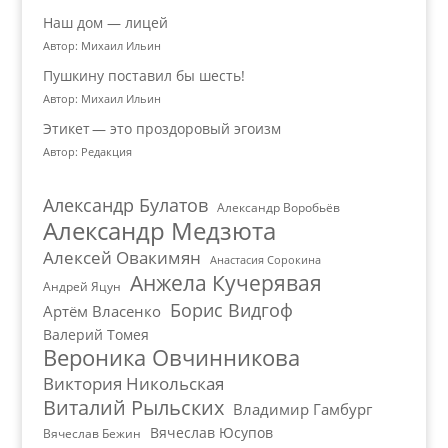
Наш дом — лицей
Автор: Михаил Ильин
Пушкину поставил бы шесть!
Автор: Михаил Ильин
Этикет — это проздоровый эгоизм
Автор: Редакция
Александр Булатов
Александр Воробьёв
Александр Медзюта
Алексей Овакимян
Анастасия Сорокина
Анжела Кучерявая
Андрей Яцун
Борис Видгоф
Артём Власенко
Валерий Томея
Вероника Овчинникова
Виктория Никольская
Виталий Рыльских
Владимир Гамбург
Вячеслав Юсупов
Вячеслав Бежин