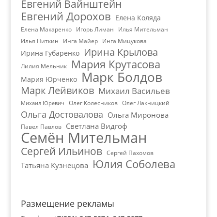
Евгений Вайнштейн
Евгений Дорохов
Елена Коляда
Елена Макаренко
Игорь Лиман
Илья Мительман
Илья Питкин
Инга Майер
Инга Мицукова
Ирина Крылова
Ирина Губаренко
Мария Крутасова
Лилия Мельник
Марк Болдов
Мария Юрченко
Марк Лейвиков
Михаил Васильев
Олег Колесников
Олег Лакницкий
Михаил Юревич
Ольга Достовалова
Ольга Миронова
Светлана Видгоф
Павел Павлов
Семён Мительман
Сергей Ильинов
Сергей Пахомов
Юлия Соболева
Татьяна Кузнецова
Размещение рекламы