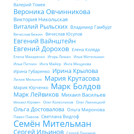
Валерий Томея
Вероника Овчинникова
Виктория Никольская
Виталий Рыльских
Владимир Гамбург
Вячеслав Юсупов
Вячеслав Бежин
Евгений Вайнштейн
Евгений Дорохов
Елена Коляда
Елена Макаренко
Игорь Лиман
Илья Мительман
Илья Питкин
Инга Майер
Инга Мицукова
Ирина Крылова
Ирина Губаренко
Мария Крутасова
Лилия Мельник
Марк Болдов
Мария Юрченко
Марк Лейвиков
Михаил Васильев
Олег Колесников
Олег Лакницкий
Михаил Юревич
Ольга Достовалова
Ольга Миронова
Светлана Видгоф
Павел Павлов
Семён Мительман
Сергей Ильинов
Сергей Пахомов