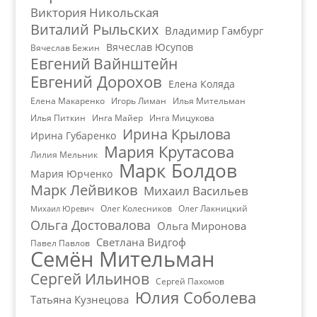
Виктория Никольская
Виталий Рыльских
Владимир Гамбург
Вячеслав Юсупов
Вячеслав Бежин
Евгений Вайнштейн
Евгений Дорохов
Елена Коляда
Елена Макаренко
Игорь Лиман
Илья Мительман
Илья Питкин
Инга Майер
Инга Мицукова
Ирина Крылова
Ирина Губаренко
Мария Крутасова
Лилия Мельник
Марк Болдов
Мария Юрченко
Марк Лейвиков
Михаил Васильев
Олег Колесников
Олег Лакницкий
Михаил Юревич
Ольга Достовалова
Ольга Миронова
Светлана Видгоф
Павел Павлов
Семён Мительман
Сергей Ильинов
Сергей Пахомов
Юлия Соболева
Татьяна Кузнецова