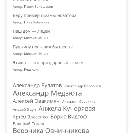
Автор: Павел Большаков
Беру пример с мамы-новатора
Автор: Нина Рябинина
Наш дом — лицей
Автор: Михаил Ильин
Пушкину поставил бы шесть!
Автор: Михаил Ильин
Этикет — это проздоровый эгоизм
Автор: Редакция
Александр Булатов
Александр Воробьёв
Александр Медзюта
Алексей Овакимян
Анастасия Сорокина
Анжела Кучерявая
Андрей Яцун
Борис Видгоф
Артём Власенко
Валерий Томея
Вероника Овчинникова