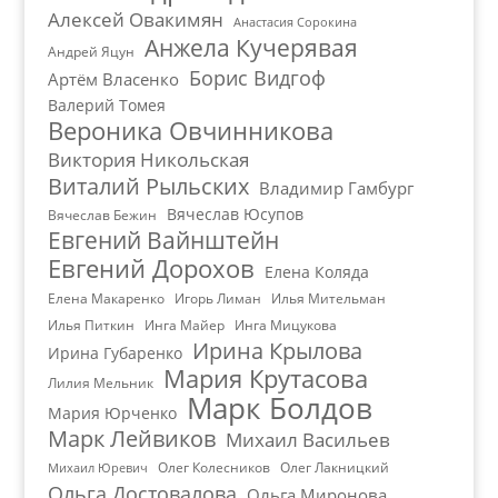
Алексей Овакимян
Анастасия Сорокина
Анжела Кучерявая
Андрей Яцун
Борис Видгоф
Артём Власенко
Валерий Томея
Вероника Овчинникова
Виктория Никольская
Виталий Рыльских
Владимир Гамбург
Вячеслав Юсупов
Вячеслав Бежин
Евгений Вайнштейн
Евгений Дорохов
Елена Коляда
Елена Макаренко
Игорь Лиман
Илья Мительман
Илья Питкин
Инга Майер
Инга Мицукова
Ирина Крылова
Ирина Губаренко
Мария Крутасова
Лилия Мельник
Марк Болдов
Мария Юрченко
Марк Лейвиков
Михаил Васильев
Олег Колесников
Олег Лакницкий
Михаил Юревич
Ольга Достовалова
Ольга Миронова