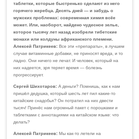
таблетки, которые быстренько сделают из него
горячего жеребца. Десять дней — и забудь о
мужских проблемах: современная химия всёе
может. Или, наоборот, найдено чудесное зелье,
которое тысячу лет назад изобрели тибетские
монахи или колдуны африканского племени.
Алексей Патрикеев:
Все эти «препараты», в лучшем
случае витаминные добавки, не приносят вреда, и то
ладно. Они ничего не лечат. И человек, который на
них надеется, зря теряет время — болезнь
прогрессирует.
Сергей Шихотаров:
А деньги? Помнишь, как к нам
пришёл дедушка, который шесть лет пил какие-то
китайские снадобья? Он потратил на них двести
тысяч! Принёс нам огромный пакет с порошками и
таблетками с аннотациями на китайском языке: что
делать?
Алексей Патрикеев:
Мы как-то летели на