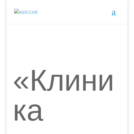
«Клини
ка